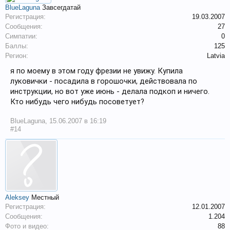
BlueLaguna
Завсегдатай
Регистрация:
19.03.2007
Сообщения:
27
Симпатии:
0
Баллы:
125
Регион:
Latvia
я по моему в этом году фрезии не увижу. Купила
луковички - посадила в горошочки, действовала по
инструкции, но вот уже июнь - делала подкоп и ничего.
Кто нибудь чего нибудь посоветует?
BlueLaguna
,
15.06.2007 в 16:19
#14
Aleksey
Местный
Регистрация:
12.01.2007
Сообщения:
1.204
Фото и видео:
88