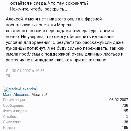
остаётся и следа. Что там сохранять?
Нажмите, чтобы раскрыть...
Алексей, у меня нет никакого опыта с фрезией,
воспользуюсь советами Морелы-
хотя много возни с перепадами температуры днем и
ночью. Не уверена, что смогу обеспечить идеальные
условия для хранения. О результатах расскажу.Если даже
луковицы погибнут, я не буду сильно переживать, так как
имела проблемы с поддержкой очень длинных листьев и
растения не выглядели слишком привлекательно.
Л.
,
30.01.2007 в 19:36
#8
Marie-Alexandra
Местный
Регистрация:
06.02.2007
Сообщения:
738
Фото и видео:
195
Альбомы:
1
Симпатии:
38
Баллы:
195