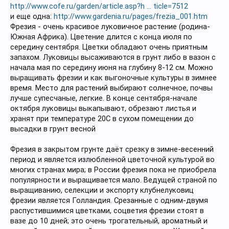
http://www.cofe.ru/garden/article.asp?h ... ticle=7512
и еще одна:
http://www.gardenia.ru/pages/frezia_001.htm
Фрезия - очень красивое луковичное растение (родина-
Южная Африка). Цветение длится с конца июля по
середину сентября. Цветки обладают очень приятным
запахом. Луковицы высаживаются в грунт либо в вазон с
начала мая по середину июня на глубину 8-12 см. Можно
выращивать фрезии и как выгоночные культуры в зимнее
время. Место для растений выбирают солнечное, почвы
лучше супесчаные, легкие. В конце сентября-начале
октября луковицы выкапывают, обрезают листья и
хранят при температуре 20С в сухом помещении до
высадки в грунт весной
Фрезия в закрытом грунте даёт срезку в зимне-весенний
период и является излюбленной цветочной культурой во
многих странах мира; в России фрезия пока не приобрела
популярности и выращивается мало. Ведущей страной по
выращиванию, селекции и экспорту клубнелуковиц
фрезии является Голландия. Срезанные с одним-двумя
распустившимися цветками, соцветия фрезии стоят в
вазе до 10 дней; это очень трогательный, ароматный и