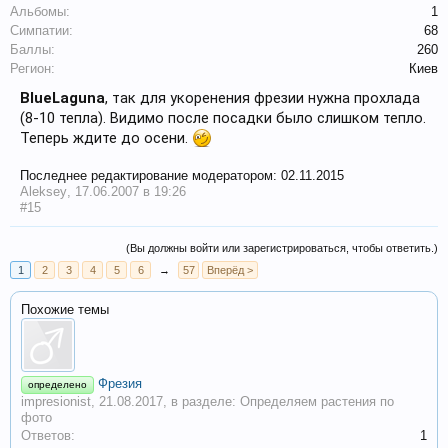
Альбомы:
1
Симпатии:
68
Баллы:
260
Регион:
Киев
BlueLaguna
, так для укоренения фрезии нужна прохлада
(8-10 тепла). Видимо после посадки было слишком тепло.
Теперь ждите до осени.
Последнее редактирование модератором:
02.11.2015
Aleksey
,
17.06.2007 в 19:26
#15
(Вы должны войти или зарегистрироваться, чтобы ответить.)
1
2
3
4
5
6
→
57
Вперёд >
Похожие темы
Фрезия
определено
impresionist
,
21.08.2017
, в разделе:
Определяем растения по
фото
Ответов:
1