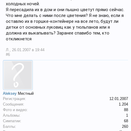
холодных ночей.
Я пересадила их в дом и они пышно цветут прямо сейчас.
Что мне делать с ними после цветения? Я не знаю, если я
оставлю их в горшке-контейнере на все лето, будут ли
детки от основных луковиц как у тюльпанов или я
должна их выкапывать? Заранее спавибо тем, кто
откликнется
Л.
,
26.01.2007 в 19:44
#6
Aleksey
Местный
Регистрация:
12.01.2007
Сообщения:
1.204
Фото и видео:
88
Альбомы:
1
Симпатии:
68
Баллы:
260