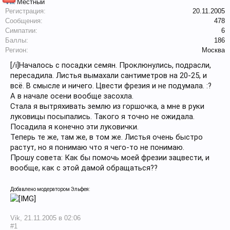
Vik
Местный
Регистрация:
20.11.2005
Сообщения:
478
Симпатии:
6
Баллы:
186
Регион:
Москва
[/i]Началось с посадки семян. Проклюнулись, подрасли,
пересадила. Листья вымахали сантиметров на 20-25, и
всё. В смысле и ничего. Цвести фрезия и не подумала. :?
А в начале осени вообще засохла.
Стала я вытряхивать землю из горшочка, а мне в руки
луковицы посыпались. Такого я точно не ожидала.
Посадила я конечно эти луковички.
Теперь те же, там же, в том же. Листья очень быстро
растут, но я понимаю что я чего-то не понимаю.
Прошу совета: Как бы помочь моей фрезии зацвести, и
вообще, как с этой дамой обращаться??
Добавлено модератором Эльфея:
Vik
,
21.11.2005 в 02:06
#1