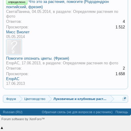
Что это за растения, помогите (Рододендрон
определено
понтийский, фрезия)
СветаПанина
,
04.05.2014
, в разделе:
Определяем растения по
фото
Ответов:
4
Просмотров:
1.512
Мисс Виолет
05.05.2014
Помогите опознать цветы. (Фрезия)
EropAC
,
17.06.2013
, в разделе:
Определяем растения по фото
Ответов:
2
Просмотров:
1.658
EropAC
17.06.2013
Форум
Цветоводство
Луковичные и клубневые растения
Russian (RU)
Обратная связь (не для вопросов о растениях)
Помощь
Forum software by XenForo™
▲