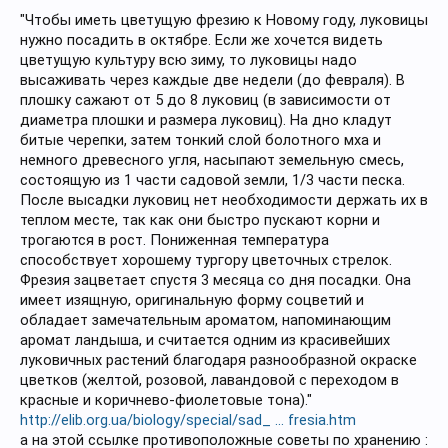
"Чтобы иметь цветущую фрезию к Новому году, луковицы
нужно посадить в октябре. Если же хочется видеть
цветущую культуру всю зиму, то луковицы надо
высаживать через каждые две недели (до февраля). В
плошку сажают от 5 до 8 луковиц (в зависимости от
диаметра плошки и размера луковиц). На дно кладут
битые черепки, затем тонкий слой болотного мха и
немного древесного угля, насыпают земельную смесь,
состоящую из 1 части садовой земли, 1/3 части песка.
После высадки луковиц нет необходимости держать их в
теплом месте, так как они быстро пускают корни и
трогаются в рост. Пониженная температура
способствует хорошему тургору цветочных стрелок.
Фрезия зацветает спустя 3 месяца со дня посадки. Она
имеет изящную, оригинальную форму соцветий и
обладает замечательным ароматом, напоминающим
аромат ландыша, и считается одним из красивейших
луковичных растений благодаря разнообразной окраске
цветков (желтой, розовой, лавандовой с переходом в
красные и коричнево-фиолетовые тона)."
http://elib.org.ua/biology/special/sad_ ... fresia.htm
а на этой ссылке противоположные советы по хранению :