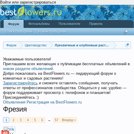
Войти или зарегистрироваться
Фотоальбомы
Пользователи
Правила
Форум
Поиск сообщений
Новые сообщения
Форум
Цветоводство
Луковичные и клубневые растения
Уважаемые пользователи!
Приглашаем всех желающих к публикации бесплатных объявлений в
новом разделе объявлений
.
Добро пожаловать на BestFlowers.ru — лидирующий форум о
комнатных и садовых растениях!
Зарегистрируйтесь
и сможете оставлять сообщения, получать
ответы от профессионалов сообщества. Общаться у нас удобно —
форум поддерживает просмотр с телефонов и планшетов!
Присоединяйтесь :)
Объявления
Регистрация на BestFlowers.ru
Фрезия
1
2
3
4
5
6
→
57
Вперёд >
АТ