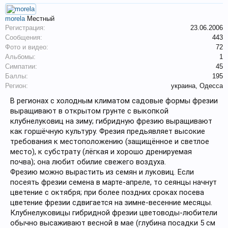
morela
Местный
Регистрация:
23.06.2006
Сообщения:
443
Фото и видео:
72
Альбомы:
1
Симпатии:
45
Баллы:
195
Регион:
украина, Одесса
В регионах с холодным климатом садовые формы фрезии
выращивают в открытом грунте с выкопкой
клубнелуковиц на зиму; гибридную фрезию выращивают
как горшёчную культуру. Фрезия предьявляет высокие
требования к местоположению (защищённое и светлое
место), к субстрату (лёгкая и хорошо дренируемая
почва); она любит обилие свежего воздуха.
Фрезию можно вырастить из семян и луковиц. Если
посеять фрезии семена в марте-апреле, то сеянцы начнут
цветение с октября; при более поздних сроках посева
цветение фрезии сдвигается на зимне-весенние месяцы.
Клубнелуковицы гибридной фрезии цветоводы-любители
обычно высаживают весной в мае (глубина посадки 5 см