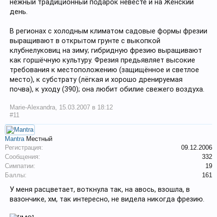
нежный традиционный подарок невесте и на Женский
день.
В регионах с холодным климатом садовые формы фрезии
выращивают в открытом грунте с выкопкой
клубнелуковиц на зиму; гибридную фрезию выращивают
как горшёчную культуру. Фрезия предьявляет высокие
требования к местоположению (защищённое и светлое
место), к субстрату (лёгкая и хорошо дренируемая
почва), к уходу (390); она любит обилие свежего воздуха.
Marie-Alexandra
,
15.03.2007 в 18:12
#11
Mantra
Местный
Регистрация:
09.12.2006
Сообщения:
332
Симпатии:
19
Баллы:
161
У меня расцветает, воткнула так, на авось, взошла, в
вазончике, хм, так интересно, не видела никогда фрезию.