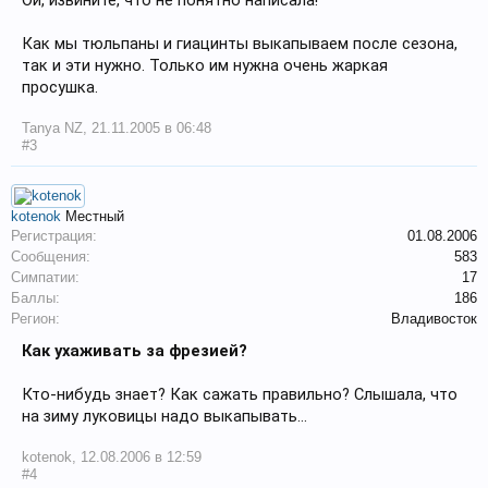
Ой, извините, что не понятно написала!
Как мы тюльпаны и гиацинты выкапываем после сезона,
так и эти нужно. Только им нужна очень жаркая
просушка.
Tanya NZ
,
21.11.2005 в 06:48
#3
kotenok
Местный
Регистрация:
01.08.2006
Сообщения:
583
Симпатии:
17
Баллы:
186
Регион:
Владивосток
Как ухаживать за фрезией?
Кто-нибудь знает? Как сажать правильно? Слышала, что
на зиму луковицы надо выкапывать...
kotenok
,
12.08.2006 в 12:59
#4