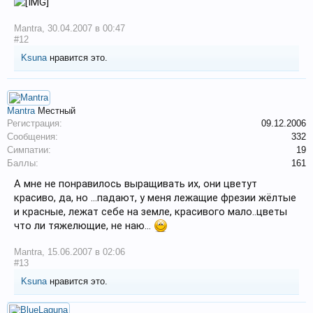
Mantra
,
30.04.2007 в 00:47
#12
Ksuna
нравится это.
Mantra
Местный
Регистрация:
09.12.2006
Сообщения:
332
Симпатии:
19
Баллы:
161
А мне не понравилось выращивать их, они цветут
красиво, да, но ...падают, у меня лежащие фрезии жёлтые
и красные, лежат себе на земле, красивого мало..цветы
что ли тяжелющие, не наю...
Mantra
,
15.06.2007 в 02:06
#13
Ksuna
нравится это.