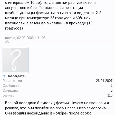
с интервалом 10 см), тогда цветки распускаются в
августе-сентябре. По окончании вегетации
клубнелуковицы фрезии выкапывают и содержат 2-3
месяца при температуре 25 градусов и 60%-ной
влажности, а затем до высадки - в прохладе (13
градусов).
morela
,
02.09.2006 в 11:08
#5
Л.
Завсегдатай
Регистрация:
26.01.2007
Сообщения:
2
Симпатии:
0
Баллы:
116
Весной посадила 8 луковиц фрезии. Ничего не взошло и я
решила, что они погибли во время весеннего заморозка.
Они взошли неожиданно в ноябре- после особо