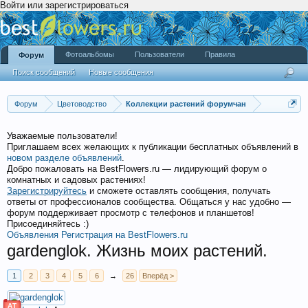
Войти или зарегистрироваться
Фотоальбомы
Пользователи
Правила
Форум
Поиск сообщений
Новые сообщения
Форум
Цветоводство
Коллекции растений форумчан
Уважаемые пользователи!
Приглашаем всех желающих к публикации бесплатных объявлений в
новом разделе объявлений
.
Добро пожаловать на BestFlowers.ru — лидирующий форум о
комнатных и садовых растениях!
Зарегистрируйтесь
и сможете оставлять сообщения, получать
ответы от профессионалов сообщества. Общаться у нас удобно —
форум поддерживает просмотр с телефонов и планшетов!
Присоединяйтесь :)
Объявления
Регистрация на BestFlowers.ru
gardenglok. Жизнь моих растений.
1
2
3
4
5
6
→
26
Вперёд >
АТ