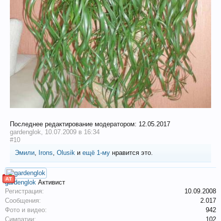
Последнее редактирование модератором:
12.05.2017
gardenglok
,
10.07.2009 в 16:34
#10
Эмили
,
Irons
,
Olusik
и
ещё 1-му
нравится это.
АТ
gardenglok
Активист
Регистрация:
10.09.2008
Сообщения:
2.017
Фото и видео:
942
Симпатии:
102