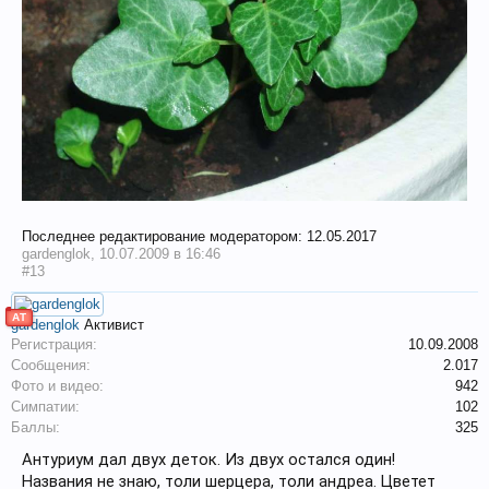
Последнее редактирование модератором:
12.05.2017
gardenglok
,
10.07.2009 в 16:46
#13
АТ
gardenglok
Активист
Регистрация:
10.09.2008
Сообщения:
2.017
Фото и видео:
942
Симпатии:
102
Баллы:
325
Антуриум дал двух деток. Из двух остался один!
Названия не знаю, толи шерцера, толи андреа. Цветет