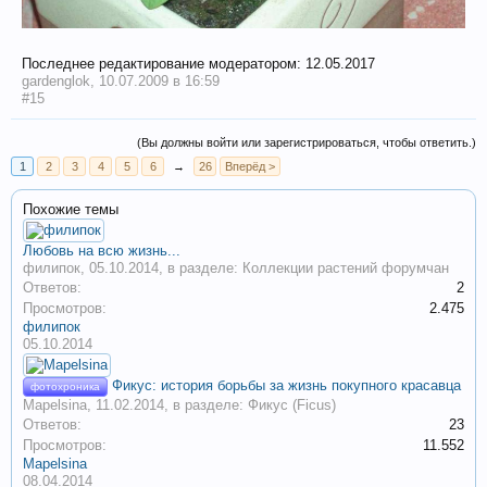
Последнее редактирование модератором:
12.05.2017
gardenglok
,
10.07.2009 в 16:59
#15
(Вы должны войти или зарегистрироваться, чтобы ответить.)
1
2
3
4
5
6
→
26
Вперёд >
Похожие темы
Любовь на всю жизнь...
филипок
,
05.10.2014
, в разделе:
Коллекции растений форумчан
Ответов:
2
Просмотров:
2.475
филипок
05.10.2014
Фикус: история борьбы за жизнь покупного красавца
фотохроника
Mapelsina
,
11.02.2014
, в разделе:
Фикус (Ficus)
Ответов:
23
Просмотров:
11.552
Mapelsina
08.04.2014