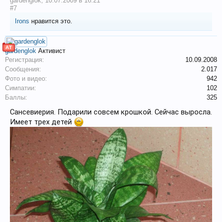
gardenglok
,
10.07.2009 в 16:21
#7
Irons
нравится это.
АТ
gardenglok
Активист
Регистрация:
10.09.2008
Сообщения:
2.017
Фото и видео:
942
Симпатии:
102
Баллы:
325
Сансевиерия. Подарили совсем крошкой. Сейчас выросла.
Имеет трех детей