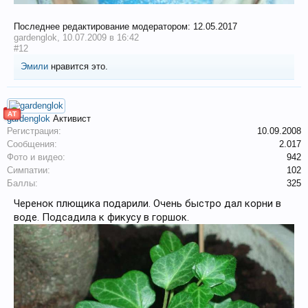
Последнее редактирование модератором:
12.05.2017
gardenglok
,
10.07.2009 в 16:42
#12
Эмили
нравится это.
АТ
gardenglok
Активист
Регистрация:
10.09.2008
Сообщения:
2.017
Фото и видео:
942
Симпатии:
102
Баллы:
325
Черенок плющика подарили. Очень быстро дал корни в
воде. Подсадила к фикусу в горшок.