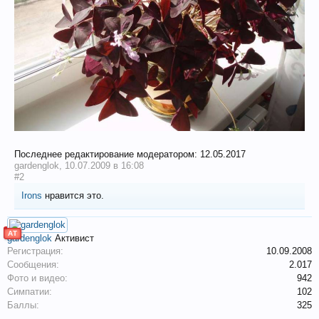
Последнее редактирование модератором:
12.05.2017
gardenglok
,
10.07.2009 в 16:08
#2
Irons
нравится это.
АТ
gardenglok
Активист
Регистрация:
10.09.2008
Сообщения:
2.017
Фото и видео:
942
Симпатии:
102
Баллы:
325