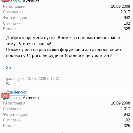
gardenglok
Активист
Регистрация:
10.09.2008
Сообщения:
2.017
Фото и видео:
942
Симпатии:
102
Баллы:
325
Доброго времени суток, Всем кто просматривает мою
тему! Рада что зашли!
Посмотрела на растишки форумчан и захотелось своих
показать. Строго не судите. Я совсе еще делетант!
25
gardenglok
,
10.07.2009 в 16:01
#1
АТ
gardenglok
Активист
Регистрация:
10.09.2008
Сообщения:
2.017
Фото и видео:
942
Симпатии:
102
Баллы:
325