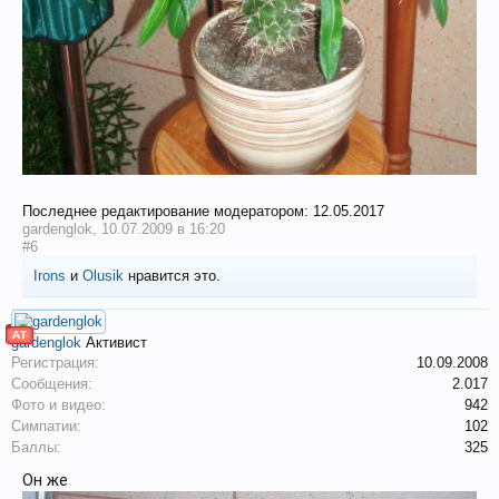
Последнее редактирование модератором:
12.05.2017
gardenglok
,
10.07.2009 в 16:20
#6
Irons
и
Olusik
нравится это.
АТ
gardenglok
Активист
Регистрация:
10.09.2008
Сообщения:
2.017
Фото и видео:
942
Симпатии:
102
Баллы:
325
Он же