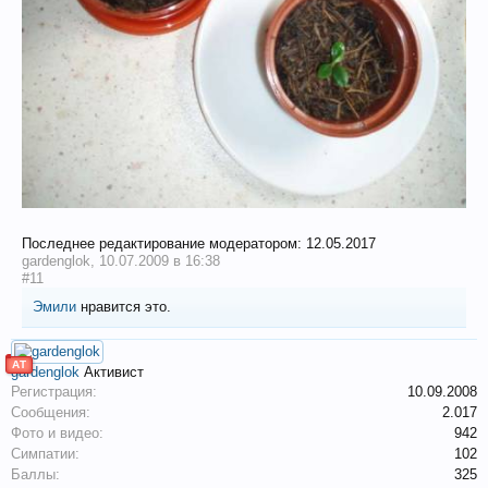
Последнее редактирование модератором:
12.05.2017
gardenglok
,
10.07.2009 в 16:38
#11
Эмили
нравится это.
АТ
gardenglok
Активист
Регистрация:
10.09.2008
Сообщения:
2.017
Фото и видео:
942
Симпатии:
102
Баллы:
325