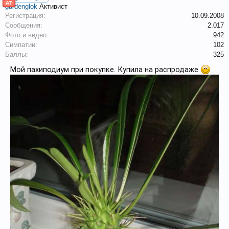
АТ
gardenglok
Активист
Регистрация:
10.09.2008
Сообщения:
2.017
Фото и видео:
942
Симпатии:
102
Баллы:
325
Мой пахиподиум при покупке. Купила на распродаже