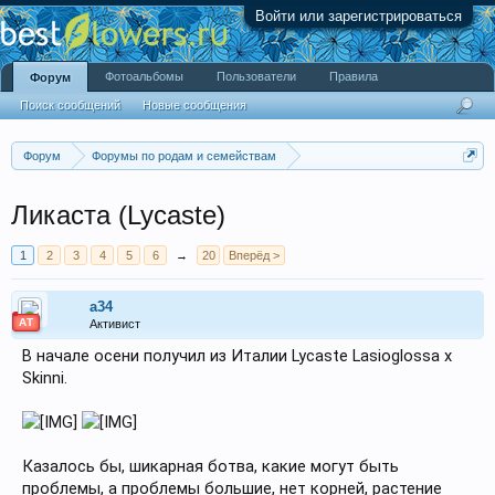
Войти или зарегистрироваться
Фотоальбомы
Пользователи
Правила
Форум
Поиск сообщений
Новые сообщения
Форум
Форумы по родам и семействам
Орхидные (Orchidaceae)
Ликаста (Lycaste)
1
2
3
4
5
6
→
20
Вперёд >
a34
АТ
Активист
В начале осени получил из Италии Lycaste Lasioglossa x
Skinni.
Казалось бы, шикарная ботва, какие могут быть
проблемы, а проблемы большие, нет корней, растение