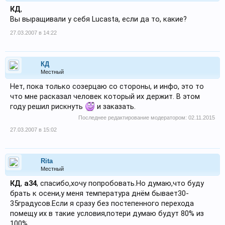
КД
,
Вы выращивали у себя Lucasta, если да то, какие?
27.03.2007 в 14:22
КД
Местный
Нет, пока только созерцаю со стороны, и инфо, это то
что мне расказал человек который их держит. В этом
году решил рискнуть
и заказать.
Последнее редактирование модератором:
02.11.2015
27.03.2007 в 15:02
Rita
Местный
КД
,
a34
, спасибо,хочу попробовать.Но думаю,что буду
брать к осени,у меня температура днём бывает30-
35градусов.Если я сразу без постепенного перехода
помещу их в такие условия,потери думаю будут 80% из
100%.