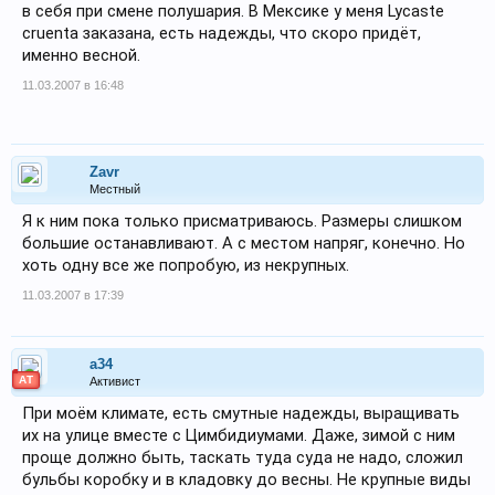
в себя при смене полушария. В Мексике у меня Lycaste
cruenta заказана, есть надежды, что скоро придёт,
именно весной.
11.03.2007 в 16:48
Zavr
Местный
Я к ним пока только присматриваюсь. Размеры слишком
большие останавливают. А с местом напряг, конечно. Но
хоть одну все же попробую, из некрупных.
11.03.2007 в 17:39
a34
АТ
Активист
При моём климате, есть смутные надежды, выращивать
их на улице вместе с Цимбидиумами. Даже, зимой с ним
проще должно быть, таскать туда суда не надо, сложил
бульбы коробку и в кладовку до весны. Не крупные виды