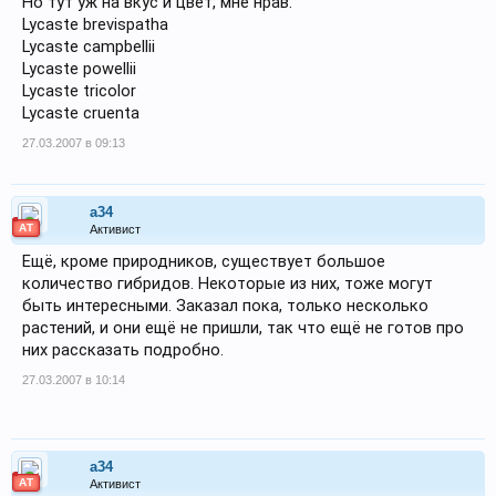
Но тут уж на вкус и цвет, мне нрав.
Lycaste brevispatha
Lycaste campbellii
Lycaste powellii
Lycaste tricolor
Lycaste cruenta
27.03.2007 в 09:13
a34
АТ
Активист
Ещё, кроме природников, существует большое
количество гибридов. Некоторые из них, тоже могут
быть интересными. Заказал пока, только несколько
растений, и они ещё не пришли, так что ещё не готов про
них рассказать подробно.
27.03.2007 в 10:14
a34
АТ
Активист