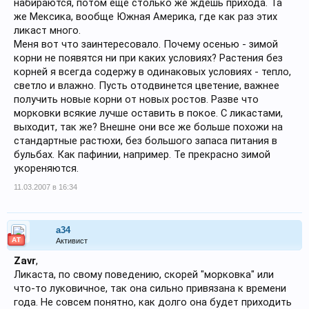
набираются, потом еще столько же ждешь прихода. Та
же Мексика, вообще Южная Америка, где как раз этих
ликаст много.
Меня вот что заинтересовало. Почему осенью - зимой
корни не появятся ни при каких условиях? Растения без
корней я всегда содержу в одинаковых условиях - тепло,
светло и влажно. Пусть отодвинется цветение, важнее
получить новые корни от новых ростов. Разве что
морковки всякие лучше оставить в покое. С ликастами,
выходит, так же? Внешне они все же больше похожи на
стандартные растюхи, без большого запаса питания в
бульбах. Как пафинии, например. Те прекрасно зимой
укореняются.
11.03.2007 в 16:34
a34
АТ
Активист
Zavr
,
Ликаста, по свому поведению, скорей "морковка" или
что-то луковичное, так она сильно привязана к времени
года. Не совсем понятно, как долго она будет приходить