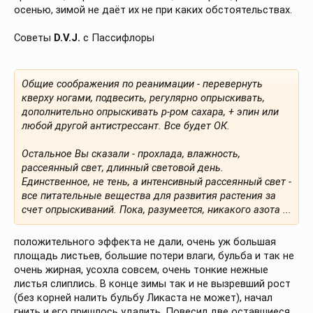
осенью, зимой не даёт их не при каких обстоятельствах.
Советы
D.V.J.
с Пассифлоры
Общие соображения по реанимации - перевернуть
кверху ногами, подвесить, регулярно опрыскивать,
дополнительно опрыскивать р-ром сахара, + эпин или
любой другой антистрессант. Все будет ОК.
Остальное Вы сказали - прохлада, влажность,
рассеянный свет, длинный световой день.
Единственное, не тень, а интенсивный рассеянный свет -
все питательные вещества для развития растения за
счет опрыскиваний. Пока, разумеется, никакого азота ...
положительного эффекта не дали, очень уж большая
площадь листьев, большие потери влаги, бульба и так не
очень жирная, усохла совсем, очень тонкие нежные
листья слиплись. В конце зимы так и не вызревший рост
(без корней налить бульбу Ликаста не может), начал
гнить и его пришлось удалить. Повесил две оставшиеся