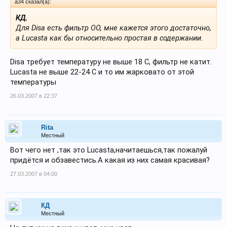
a34 сказал(а):
КД
,
Для Disa есть фильтр ОО, мне кажется этого достаточно,
а Lucasta как бы относительно простая в содержании.
Disa требует температуру не выше 18 С, фильтр не катит.
Lucasta не выше 22-24 С и то им жарковато от этой
температуры
26.03.2007 в 22:37
Rita
Местный
Вот чего нет ,так это Lucasta,начитаешься,так пожалуй
придётся и обзавестись.А какая из них самая красивая?
27.03.2007 в 04:00
КД
Местный