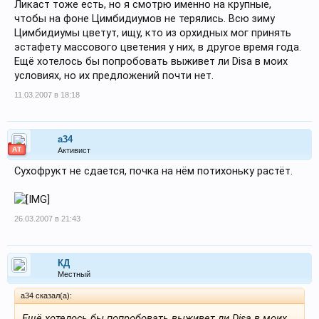
Ликаст тоже есть, но я смотрю именно на крупные,
чтобы на фоне Цимбидиумов не терялись. Всю зиму
Цимбидиумы цветут, ищу, кто из орхидных мог принять
эстафету массового цветения у них, в другое время года.
Ещё хотелось бы попробовать выживет ли Disa в моих
условиях, но их предложений почти нет.
11.03.2007 в 18:18
a34
АТ
Активист
Сухофрукт не сдается, почка на нём потихоньку растёт.
26.03.2007 в 21:43
КД
Местный
a34 сказал(а):
Ещё хотелось бы попробовать выживет ли Disa в моих