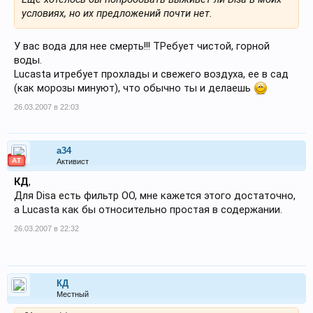
условиях, но их предложений почти нет.
У вас вода для нее смерть!!! ТРебует чистой, горной
воды.
Lucasta итребует прохлады и свежего воздуха, ее в сад
(как морозы минуют), что обычно ты и делаешь
26.03.2007 в 22:03
a34
АТ
Активист
КД
,
Для Disa есть фильтр ОО, мне кажется этого достаточно,
а Lucasta как бы относительно простая в содержании.
26.03.2007 в 22:32
КД
Местный