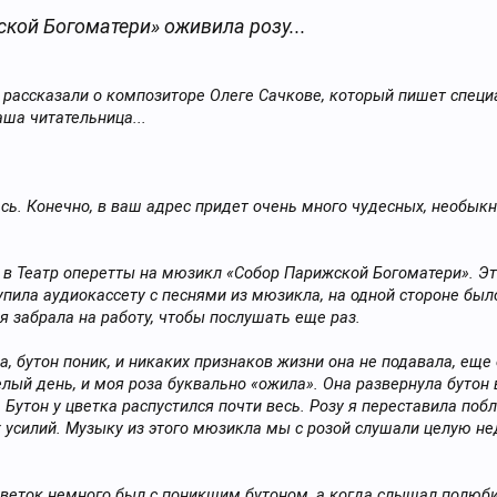
кой Богоматери» оживила розу...
 рассказали о композиторе Олеге Сачкове, который пишет специ
аша читательница...
сь. Конечно, в ваш адрес придет очень много чудесных, необыкн
и в Театр оперетты на мюзикл «Собор Парижской Богоматери». Э
пила аудиокассету с песнями из мюзикла, на одной стороне было
 я забрала на работу, чтобы послушать еще раз.
а, бутон поник, и никаких признаков жизни она не подавала, еще 
елый день, и моя роза буквально «ожила». Она развернула бутон 
. Бутон у цветка распустился почти весь. Розу я переставила по
х усилий. Музыку из этого мюзикла мы с розой слушали целую не
, цветок немного был с поникшим бутоном, а когда слышал полю