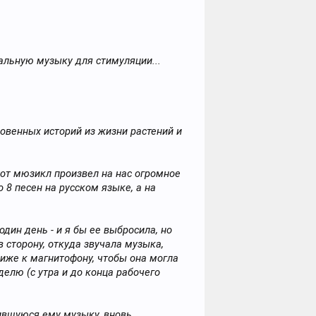
альную музыку для стимуляции...
овенных историй из жизни растений и
тот мюзикл произвел на нас огромное
 8 песен на русском языке, а на
один день - и я бы ее выбросила, но
в сторону, откуда звучала музыка,
ближе к магнитофону, чтобы она могла
делю (с утра и до конца рабочего
бившуюся ему музыку, вновь