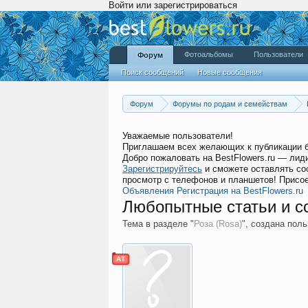
Войти или зарегистрироваться
Фотоальбомы
Пользователи
Форум
Поиск сообщений
Новые сообщения
Форум
Форумы по родам и семействам
Уважаемые пользователи!
Приглашаем всех желающих к публикации 
Добро пожаловать на BestFlowers.ru — ли
Зарегистрируйтесь
и сможете оставлять со
просмотр с телефонов и планшетов! Присое
Объявления
Регистрация на BestFlowers.ru
Любопытные статьи и с
Тема в разделе "
Роза (Rosa)
", создана пол
АТ