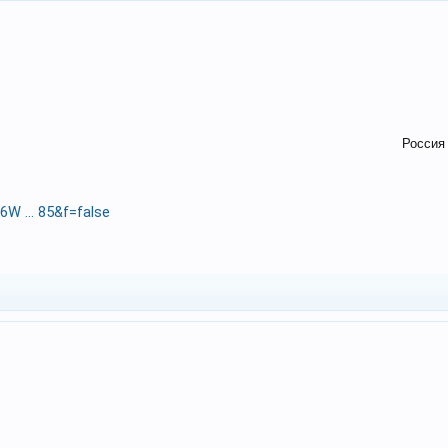
Россия
6W ... 85&f=false