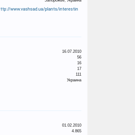
Запорожье, Украина
ttp://www.vashsad.ua/plants/interestin
16.07.2010
56
16
17
111
Украина
01.02.2010
4.865