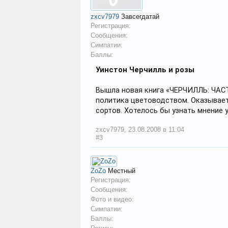
zxcv7979
Завсегдатай
Регистрация:
Сообщения:
Симпатии:
Баллы:
Уинстон Черчилль и розы
Вышла новая книга «ЧЕРЧИЛЛЬ: ЧАСТ
политика цветоводством. Оказывает
сортов. Хотелось бы узнать мнение 
zxcv7979
,
23.08.2008 в 11:04
#3
ZoZo
Местный
Регистрация:
Сообщения:
Фото и видео:
Симпатии:
Баллы: