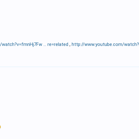
/watch?v=fmnHj7Fw ... re=related
,
http://www.youtube.com/watch