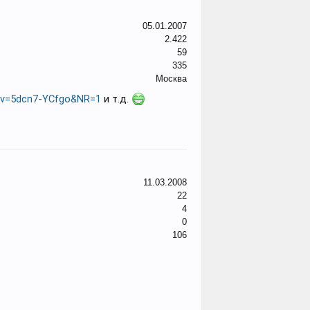
05.01.2007
2.422
59
335
Москва
?v=5dcn7-YCfgo&NR=1
и т.д.
11.03.2008
22
4
0
106