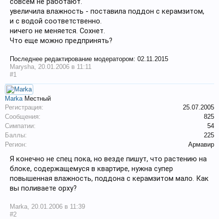
совсем не работают.
увеличила влажность - поставила поддон с керамзитом,
и с водой соответственно.
ничего не меняется. Сохнет.
Что еще можно предпринять?
Последнее редактирование модератором:
02.11.2015
Marysha
,
20.01.2006 в 11:11
#1
Marka
Местный
Регистрация:
25.07.2005
Сообщения:
825
Симпатии:
54
Баллы:
225
Регион:
Армавир
Я конечно не спец пока, но везде пишут, что растению на
блоке, содержащемуся в квартире, нужна супер
повышенная влажность, поддона с керамзитом мало. Как
вы поливаете орху?
Marka
,
20.01.2006 в 11:39
#2