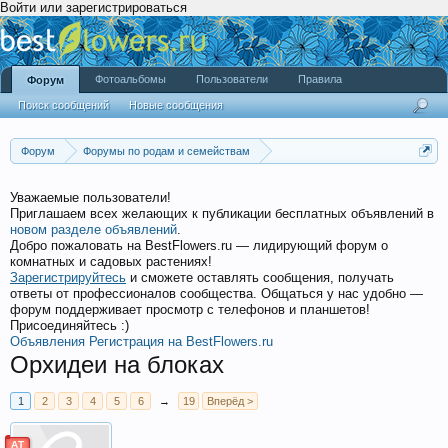
Войти или зарегистрироваться
Фотоальбомы
Пользователи
Правила
Форум
Поиск сообщений
Новые сообщения
Форум
Форумы по родам и семействам
Орхидные (Orchidaceae)
Вопросы ухода и содержания орхидей
Уважаемые пользователи!
Уход и содержание орхидей. Общая информация.
Приглашаем всех желающих к публикации бесплатных объявлений в
новом разделе объявлений
.
Добро пожаловать на BestFlowers.ru — лидирующий форум о
комнатных и садовых растениях!
Зарегистрируйтесь
и сможете оставлять сообщения, получать
ответы от профессионалов сообщества. Общаться у нас удобно —
форум поддерживает просмотр с телефонов и планшетов!
Присоединяйтесь :)
Объявления
Регистрация на BestFlowers.ru
Орхидеи на блоках
1
2
3
4
5
6
→
19
Вперёд >
АТ