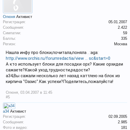
Олюня
Активист
Регистрация:
05.01.2007
Сообщения:
2.422
Симпатии:
59
Баллы:
335
Регион:
Москва
Нашла инфу про блоки,почитала,поняла . :aga:
http://www.orchis.ru/forumredactia/view ... sc&start=0
А кто использует блоки для посадки орх? Какие орхидеи
сажаете?Какой уход,трудности,радости?
a34,Вы сажали несколько лет назад каттлею на блок из
кирпича "Оазис".Как успехи?Поделитесь,пожалуйста!
Олюня
,
03.04.2007 в 11:45
#5
a34
Активист
Регистрация:
02.09.2005
Сообщения:
2.985
Фото и видео:
181