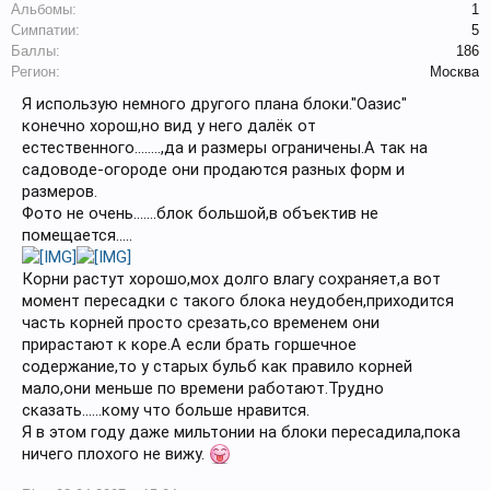
Альбомы:
1
Симпатии:
5
Баллы:
186
Регион:
Москва
Я использую немного другого плана блоки."Оазис"
конечно хорош,но вид у него далёк от
естественного........,да и размеры ограничены.А так на
садоводе-огороде они продаются разных форм и
размеров.
Фото не очень.......блок большой,в объектив не
помещается.....
Корни растут хорошо,мох долго влагу сохраняет,а вот
момент пересадки с такого блока неудобен,приходится
часть корней просто срезать,со временем они
прирастают к коре.А если брать горшечное
содержание,то у старых бульб как правило корней
мало,они меньше по времени работают.Трудно
сказать......кому что больше нравится.
Я в этом году даже мильтонии на блоки пересадила,пока
ничего плохого не вижу.