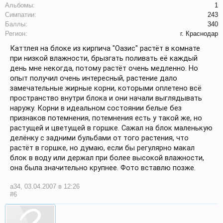
Альбомы:
1
Симпатии:
243
Баллы:
340
Регион:
г. Краснодар
Каттлея на блоке из кирпича "Оазис" растёт в комнате
при низкой влажности, брызгать поливать её каждый
день мне некогда, потому растёт очень медленно. Но
опыт получил очень интересный, растение дало
замечательные жирные корни, которыми оплетено всё
пространство внутри блока и они начали выглядывать
наружу. Корни в идеальном состоянии белые без
признаков потемнения, потемнения есть у такой же, но
растущей и цветущей в горшке. Сажал на блок маленькую
делёнку с задними бульбами от того растения, что
растёт в горшке, но думаю, если бы регулярно макал
блок в воду или держал при более высокой влажности,
она была значительно крупнее. Фото вставлю позже.
a34
,
03.04.2007 в 12:26
#6