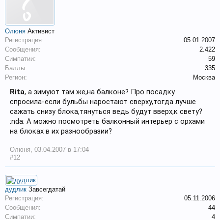
Олюня
Активист
Регистрация:
05.01.2007
Сообщения:
2.422
Симпатии:
59
Баллы:
335
Регион:
Москва
Rita
, а зимуют там же,на балконе? Про посадку
спросила-если бульбы наростают сверху,тогда лучше
сажать снизу блока,тянуться ведь будут вверх,к свету?
:nda: А можно посмотреть балконный интерьер с орхами
на блоках в их разнообразии?
Олюня
,
03.04.2007 в 17:04
#12
дудлик
Завсегдатай
Регистрация:
05.11.2006
Сообщения:
44
Симпатии:
4