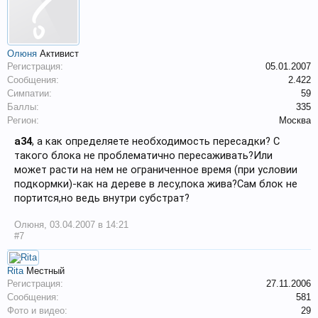
Олюня
Активист
Регистрация:
05.01.2007
Сообщения:
2.422
Симпатии:
59
Баллы:
335
Регион:
Москва
a34
, а как определяете необходимость пересадки? С
такого блока не проблематично пересаживать?Или
может расти на нем не ограниченное время (при условии
подкормки)-как на дереве в лесу,пока жива?Сам блок не
портится,но ведь внутри субстрат?
Олюня
,
03.04.2007 в 14:21
#7
Rita
Местный
Регистрация:
27.11.2006
Сообщения:
581
Фото и видео:
29