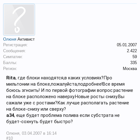
Олюня
Активист
Регистрация:
05.01.2007
Сообщения:
2.422
Симпатии:
59
Баллы:
335
Регион:
Москва
Rita
, где блоки находятся,в каких условиях?Про
мильтонии на блоке,пожалуйста,подробнее!Все время
боюсь згноить! И по первой фотографии вопрос:растение
на блоке расположено наверху.Новые росты снизу.Вы
сажали уже с ростами?Как лучше располагать растение
на блоке-снизу или сверху?
a34
, еще будет проблема полива если субстрата не
будет-сохнуть будет быстро?
Олюня
,
03.04.2007 в 16:14
#10