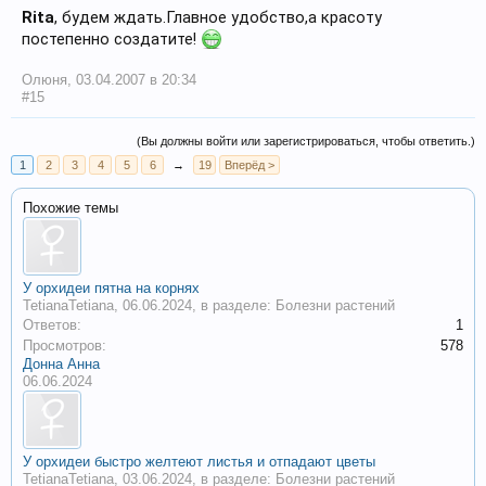
Rita
, будем ждать.Главное удобство,а красоту
постепенно создатите!
Олюня
,
03.04.2007 в 20:34
#15
(Вы должны войти или зарегистрироваться, чтобы ответить.)
1
2
3
4
5
6
→
19
Вперёд >
Похожие темы
У орхидеи пятна на корнях
TetianaTetiana
,
06.06.2024
, в разделе:
Болезни растений
Ответов:
1
Просмотров:
578
Донна Анна
06.06.2024
У орхидеи быстро желтеют листья и отпадают цветы
TetianaTetiana
,
03.06.2024
, в разделе:
Болезни растений