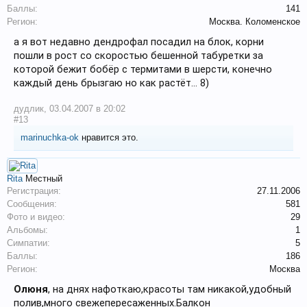
Баллы:
141
Регион:
Mосква. Коломенское
а я вот недавно дендрофал посадил на блок, корни
пошли в рост со скоростью бешенной табуретки за
которой бежит бобёр с термитами в шерсти, конечно
каждый день брызгаю но как растёт... 8)
дудлик
,
03.04.2007 в 20:02
#13
marinuchka-ok
нравится это.
Rita
Местный
Регистрация:
27.11.2006
Сообщения:
581
Фото и видео:
29
Альбомы:
1
Симпатии:
5
Баллы:
186
Регион:
Москва
Олюня
, на днях нафоткаю,красоты там никакой,удобный
полив,много свежепересаженных.Балкон