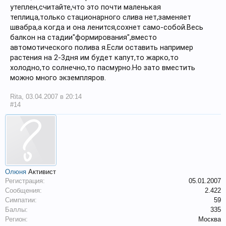
утеплен,считайте,что это почти маленькая
теплица,только стационарного слива нет,заменяет
швабра,а когда и она ленится,сохнет само-собой.Весь
балкон на стадии"формирования",вместо
автомотического полива я.Если оставить например
растения на 2-3дня им будет капут,то жарко,то
холодно,то солнечно,то пасмурно.Но зато вместить
можно много экземпляров.
Rita
,
03.04.2007 в 20:14
#14
Олюня
Активист
Регистрация:
05.01.2007
Сообщения:
2.422
Симпатии:
59
Баллы:
335
Регион:
Москва