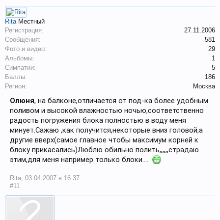
Rita
Местный
Регистрация:
27.11.2006
Сообщения:
581
Фото и видео:
29
Альбомы:
1
Симпатии:
5
Баллы:
186
Регион:
Москва
Олюня
, на балконе,отличается от под-ка более удобным
поливом и высокой влажностью ночью,соответственно
радость погружения блока полностью в воду меня
минует.Сажаю ,как получится,некоторые вниз головой,а
другие вверх(самое главное чтобы максимум корней к
блоку прикасались)Люблю обильно полить,,,,,,страдаю
этим,для меня например только блоки.....
Rita
,
03.04.2007 в 16:37
#11