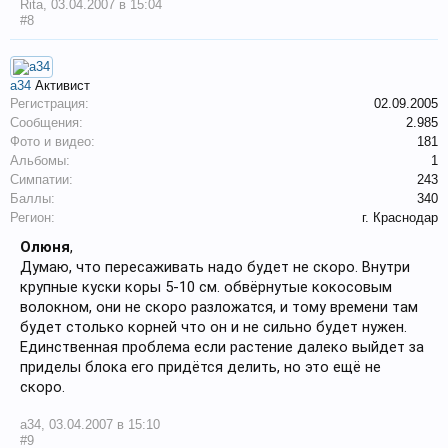
Rita
,
03.04.2007 в 15:04
#8
a34
Активист
Регистрация:
02.09.2005
Сообщения:
2.985
Фото и видео:
181
Альбомы:
1
Симпатии:
243
Баллы:
340
Регион:
г. Краснодар
Олюня
,
Думаю, что пересаживать надо будет не скоро. Внутри
крупные куски коры 5-10 см. обвёрнутые кокосовым
волокном, они не скоро разложатся, и тому времени там
будет столько корней что он и не сильно будет нужен.
Единственная проблема если растение далеко выйдет за
приделы блока его придётся делить, но это ещё не
скоро.
a34
,
03.04.2007 в 15:10
#9