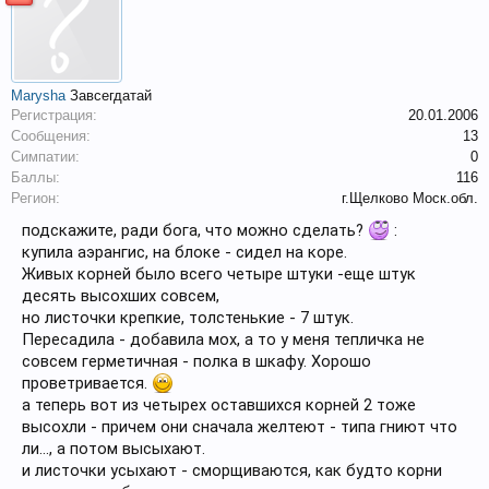
Marysha
Завсегдатай
Регистрация:
20.01.2006
Сообщения:
13
Симпатии:
0
Баллы:
116
Регион:
г.Щелково Моск.обл.
подскажите, ради бога, что можно сделать?
:
купила аэрангис, на блоке - сидел на коре.
Живых корней было всего четыре штуки -еще штук
десять высохших совсем,
но листочки крепкие, толстенькие - 7 штук.
Пересадила - добавила мох, а то у меня тепличка не
совсем герметичная - полка в шкафу. Хорошо
проветривается.
а теперь вот из четырех оставшихся корней 2 тоже
высохли - причем они сначала желтеют - типа гниют что
ли..., а потом высыхают.
и листочки усыхают - сморщиваются, как будто корни