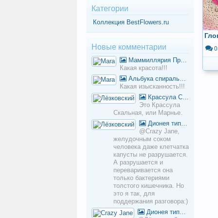
Категории
Коллекция BestFlowers.ru
Гло
Новые комментарии
0
Маммиллярия Пролифера (Mammillaria prolifera)
Какая красота!!!
Альбука спиральная
Какая изысканность!!!
Крассула Скальная, Марнье
Это Крассула
Скальная, или Марнье.
Дионея типичная
@Crazy Jane,
желудочным соком
человека даже клетчатка
капусты не разрушается.
А разрушается и
переваривается она
только бактериями
толстого кишечника. Но
это я так, для
поддержания разговора:)
Дионея типичная