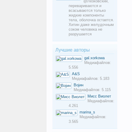
@Лёзковский,
перевариваются и
всасываются только
жидкие компоненты
тела, оболочка остается.
Хитин даже желудочным
соком человека не
разрушается
Лучшие авторы
gal.xorkowa
Медиафайлов:
5.556
A&S
Медиафайлов: 5.183
Војин
Медиафайлов: 5.115
Мисс Виолет
Медиафайлов:
4.261
marina_s
Медиафайлов:
3.565