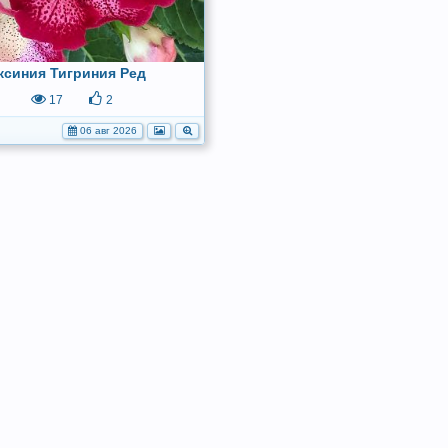
ксиния Тигриния Ред
17
2
06 авг 2026