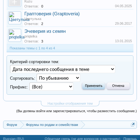
Kuzu
04.05.2025
Ответов:
0
Граптоверия (Graptoveria)
Цветулька
29.06.2017
Ответов:
2
Эчеверия из семян
priqtelka
13.01.2015
Ответов:
3
Показаны темы с 1 по 4 из 4
Критерий сортировки тем:
Сортировать:
Префикс:
Настройки отображения тем
(Вы должны войти или зарегистрироваться, чтобы разместить сообщение.)
Форум
Форумы по родам и семействам
Толстянковые (Crassulaceae)
Russian (RU)
Обратная связь (не для вопросов о растениях)
Помощь