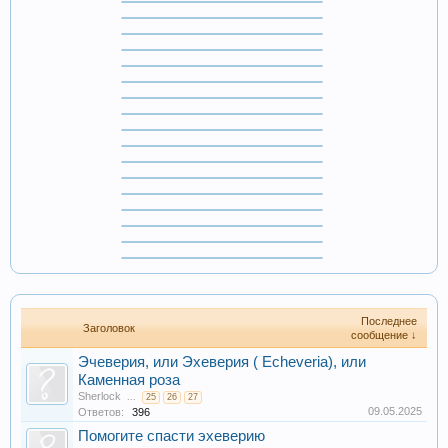
Последнее
Заголовок
сообщение ↓
Эчеверия, или Эхеверия ( Echeveria), или
Каменная роза
Sherlock
...
25
26
27
09.05.2025
Ответов:
396
Помогите спасти эхеверию