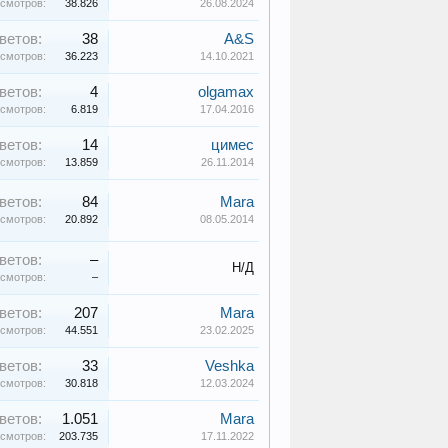
смотров:
38.826
26.08.2024
ветов:
38
A&S
смотров:
36.223
14.10.2021
ветов:
4
olgamax
смотров:
6.819
17.04.2016
ветов:
14
цимес
смотров:
13.859
26.11.2014
ветов:
84
Mara
смотров:
20.892
08.05.2014
ветов:
–
Н/Д
смотров:
–
ветов:
207
Mara
смотров:
44.551
23.02.2025
ветов:
33
Veshka
смотров:
30.818
12.03.2024
ветов:
1.051
Mara
смотров:
203.735
17.11.2022