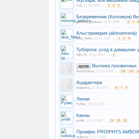
Мускари, или мышиный гиац
Cat
,
21.09.2005
...
3
4
5
Безвременник (Колхикум) В
mimosa_peduca
,
30.09.2009
...
3
4
5
Альстремерия (alstroemeria)
akai_Neko
,
19.01.2011
...
4
5
6
Тубероза: уход в домашних 
Alex III
,
10.12.2014
...
2
Выгонка луковичных
архив
Anonymous
,
23.03.2004
...
102
103
1
Ацидантера
макрита
,
31.10.2007
...
6
7
8
Лилия
Рубис
,
30.12.2015
Канны
ymlik
,
12.04.2006
...
24
25
26
Проифис PROIPHYS AMBOI
solistca
,
07.07.2015