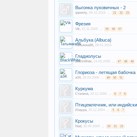
Выгонка луковичных - 2
qqwerty
,
06.10.2016
...
21
22
23
Фрезия
Vik
,
21.11.2005
...
55
56
57
Альбука (Albuca)
Татьянка86
,
09.01.2015
Гладиолусы
BlackWhite
,
24.05.2006
...
47
48
49
Глориоза - летящая бабочка
a34
,
25.03.2006
...
49
50
51
Куркума
Сталина
,
29.12.2006
...
6
7
8
Птицемлечник, или индийски
Изаура
,
25.12.2004
...
5
6
7
Крокусы
Nad
,
30.09.2004
...
20
21
22