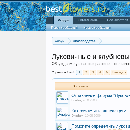
Фотоальбомы
Пользователи
Форум
Поиск сообщений
Новые сообщения
Форум
Цветоводство
Луковичные и клубневы
Обсуждаем луковичные растения: тюльпаны,
Страница 1 из 5
1
2
3
4
5
Вперёд >
Заголовок
Оглавление форума "Лукови
Enajka
,
26.05.2009
Как различить гиппеаструм, 
Эльфея
,
20.08.2009
Помогите определить лукови