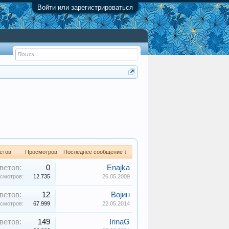
Войти или зарегистрироваться
етов
Просмотров
Последнее сообщение ↓
ветов:
0
Enajka
смотров:
12.735
26.05.2009
ветов:
12
Војин
смотров:
67.999
22.05.2014
ветов:
149
IrinaG