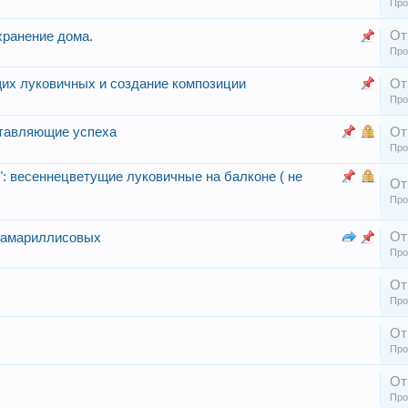
Про
От
хранение дома.
Про
их луковичных и создание композиции
От
Про
ставляющие успеха
От
Про
": весеннецветущие луковичные на балконе ( не
От
Про
От
ь амариллисовых
Про
От
Про
От
Про
От
Про