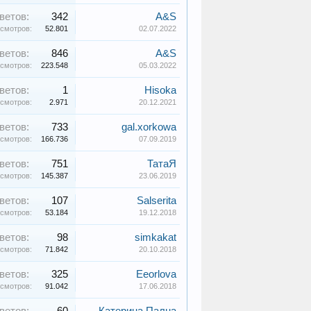
ветов:
342
A&S
смотров:
52.801
02.07.2022
ветов:
846
A&S
смотров:
223.548
05.03.2022
ветов:
1
Hisoka
смотров:
2.971
20.12.2021
ветов:
733
gal.xorkowa
смотров:
166.736
07.09.2019
ветов:
751
ТатаЯ
смотров:
145.387
23.06.2019
ветов:
107
Salserita
смотров:
53.184
19.12.2018
ветов:
98
simkakat
смотров:
71.842
20.10.2018
ветов:
325
Eeorlova
смотров:
91.042
17.06.2018