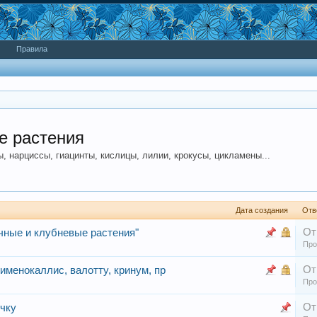
Правила
е растения
 нарциссы, гиацинты, кислицы, лилии, крокусы, цикламены...
Дата создания
Отв
От
чные и клубневые растения"
Про
От
гименокаллис, валотту, кринум, пр
Про
От
чку