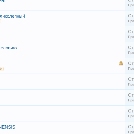
От
инт
Про
От
еликолепный
Про
От
Про
От
условиях
Про
От
Про
04
От
Про
От
Про
От
Про
От
NENSIS
Про