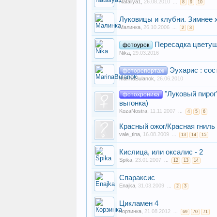
Nataliya1
,
26.08.2010
...
8
9
10
Луковицы и клубни. Зимнее 
Малинка
,
26.10.2006
...
2
3
Пересадка цветущ
фотоурок
Nika
,
29.03.2016
Эухарис : со
фоторепортаж
MarinaBulanok
,
26.06.2010
"Луковый пирог
фотохроника
выгонка)
KozaNostra
,
11.11.2007
...
4
5
6
Красный ожог/Красная гнил
vale_tina
,
16.08.2009
...
13
14
15
Кислица, или оксалис - 2
Spika
,
23.01.2007
...
12
13
14
Спараксис
Enajka
,
31.03.2009
...
2
3
Цикламен 4
Корзинка
,
21.08.2012
...
69
70
71