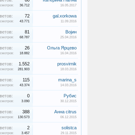
ветов:
60
Катерина Пална
смотров:
36.712
16.05.2017
ветов:
72
gal.xorkowa
смотров:
43.771
11.09.2016
ветов:
81
Војин
смотров:
68.787
25.04.2016
ветов:
26
Ольга Ярцево
смотров:
18.882
16.04.2016
ветов:
1.552
prosvirnik
смотров:
281.903
18.03.2016
ветов:
115
marina_s
смотров:
43.374
14.03.2016
ветов:
0
Рубис
смотров:
3.090
30.12.2015
ветов:
388
Анна citrus
смотров:
130.573
06.12.2015
ветов:
2
solistca
смотров:
3.457
29.11.2015