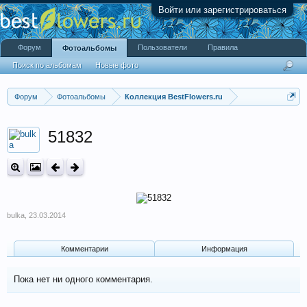
Войти или зарегистрироваться
Форум
Пользователи
Правила
Фотоальбомы
Поиск по альбомам
Новые фото
Форум
Фотоальбомы
Коллекция BestFlowers.ru
51832
bulka
,
23.03.2014
Комментарии
Информация
Пока нет ни одного комментария.