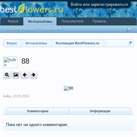
Войти или зарегистрироваться
Форум
Пользователи
Правила
Фотоальбомы
Поиск по альбомам
Новые фото
Форум
Фотоальбомы
Коллекция BestFlowers.ru
88
bulka
,
23.03.2014
Комментарии
Информация
Пока нет ни одного комментария.