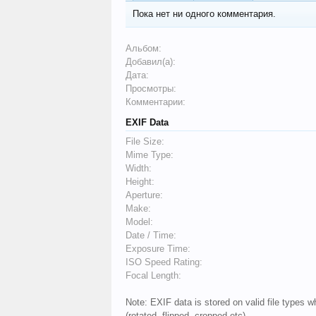
Пока нет ни одного комментария.
Альбом:
Добавил(а):
Дата:
Просмотры:
Комментарии:
EXIF Data
File Size:
Mime Type:
Width:
Height:
Aperture:
Make:
Model:
Date / Time:
Exposure Time:
ISO Speed Rating:
Focal Length:
Note: EXIF data is stored on valid file types
(rotated, flipped, cropped etc).