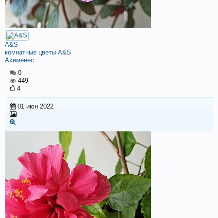
A&S
комнатные цветы A&S
Ахименес
0
449
4
01 июн 2022