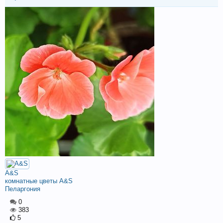
A&S
комнатные цветы A&S
Пеларгония
0
383
5