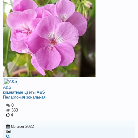
A&S
комнатные цветы A&S
Пеларгония зональная
0
333
4
05 июн 2022