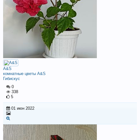
A&S
комнатные цветы A&S
Гибискус
0
338
5
01 июн 2022