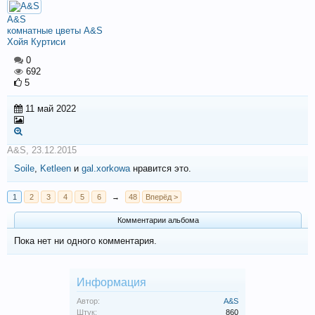
A&S
комнатные цветы A&S
Хойя Куртиси
0
692
5
11 май 2022
A&S
,
23.12.2015
Soile
,
Ketleen
и
gal.xorkowa
нравится это.
1
2
3
4
5
6
→
48
Вперёд >
Комментарии альбома
Пока нет ни одного комментария.
Информация
Автор:
A&S
Штук:
860