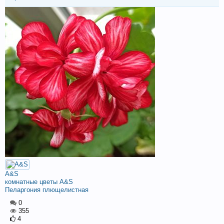
A&S
комнатные цветы A&S
Пеларгония плющелистная
0
355
4