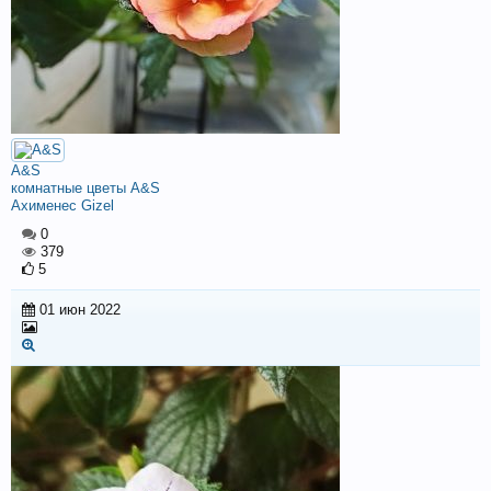
A&S
комнатные цветы A&S
Ахименес Gizel
0
379
5
01 июн 2022