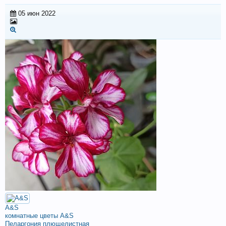
05 июн 2022
A&S
комнатные цветы A&S
Пеларгония плющелистная