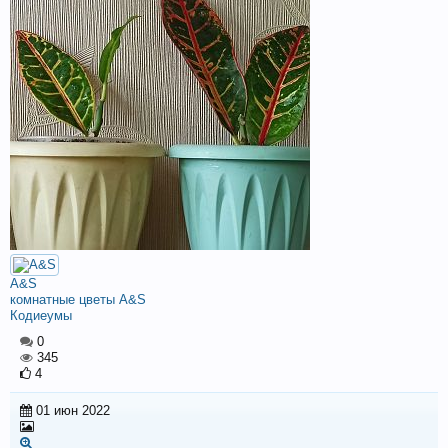
A&S
комнатные цветы A&S
Кодиеумы
0
345
4
01 июн 2022