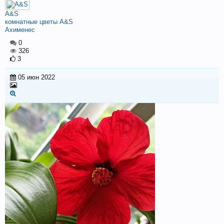
A&S
комнатные цветы A&S
Ахименес
0
326
3
05 июн 2022