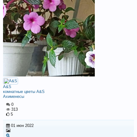
A&S
комнатные цветы A&S
Ахименесы
0
313
5
01 июн 2022