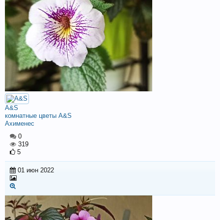
A&S
комнатные цветы A&S
Ахименес
0
319
5
01 июн 2022