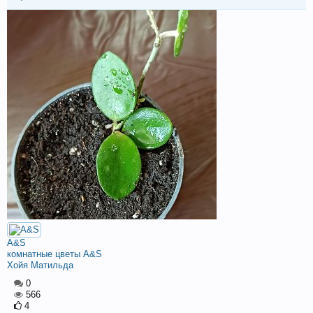
A&S
комнатные цветы A&S
Хойя Матильда
0
566
4