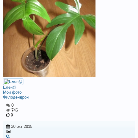
Елен@
Мои фото
Филодендрон
0
746
9
30 окт 2015