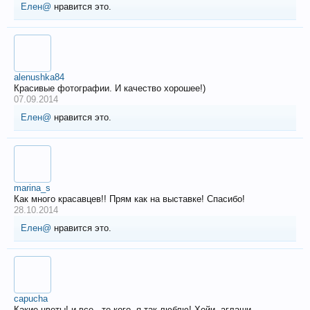
Елен@
нравится это.
alenushka84
Красивые фотографии. И качество хорошее!)
07.09.2014
Елен@
нравится это.
marina_s
Как много красавцев!! Прям как на выставке! Спасибо!
28.10.2014
Елен@
нравится это.
capucha
Какие цветы! и все - те кого, я так люблю! Хойи, аглаши,