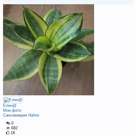
Елен@
Мои фото
Сансевиерия Hahnii
0
682
18