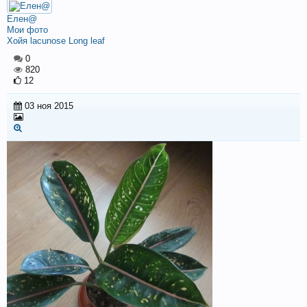
Елен@
Мои фото
Хойя lacunose Long leaf
0
820
12
03 ноя 2015