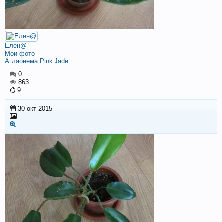
Елен@
Мои фото
Аглаонема Pink Jade
0
863
9
30 окт 2015