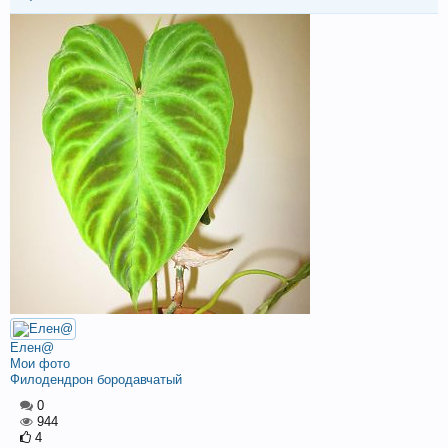
Елен@
Мои фото
Филодендрон бородавчатый
0
944
4