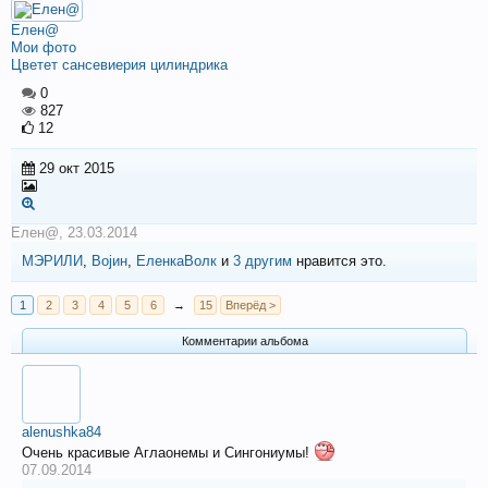
Елен@
Мои фото
Цветет сансевиерия цилиндрика
0
827
12
29 окт 2015
Елен@
,
23.03.2014
МЭРИЛИ
,
Војин
,
ЕленкаВолк
и
3 другим
нравится это.
1
2
3
4
5
6
→
15
Вперёд >
Комментарии альбома
alenushka84
Очень красивые Аглаонемы и Сингониумы!
07.09.2014