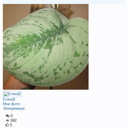
Елен@
Мои фото
Эпипремнум
0
592
5