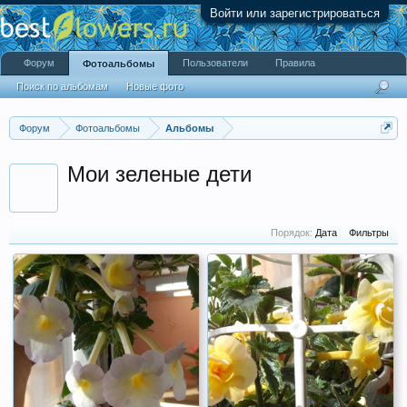
Войти или зарегистрироваться
Форум
Пользователи
Правила
Фотоальбомы
Поиск по альбомам
Новые фото
Форум
Фотоальбомы
Альбомы
Мои зеленые дети
Порядок:
Дата
Фильтры