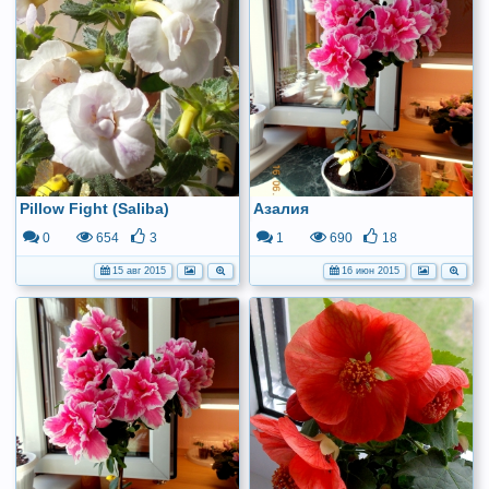
Pillow Fight (Saliba)
Азалия
0
654
3
1
690
18
15 авг 2015
16 июн 2015