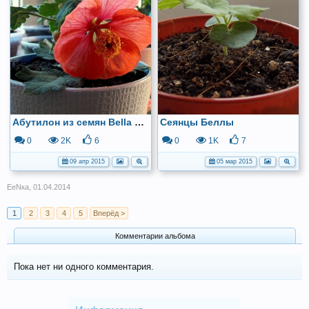
Абутилон из семян Bella Deep Coral
Сеянцы Беллы
0
2K
6
0
1K
7
09 апр 2015
05 мар 2015
ЕеNка
,
01.04.2014
1
2
3
4
5
Вперёд >
Комментарии альбома
Пока нет ни одного комментария.