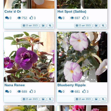
Cote`d Or
Hot Spot (Saliba)
0
752
3
0
697
3
15 авг 2015
15 авг 2015
Nana Renee
Blueberry Ripple
0
689
3
0
681
3
15 авг 2015
15 авг 2015