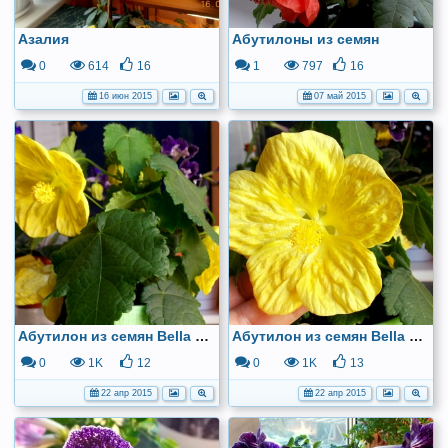
Азалия
Абутилоны из семян
0
614
16
1
797
16
16 июн 2015
07 май 2015
Абутилон из семян Bella Vanila
Абутилон из семян Bella Vanila
0
1K
12
0
1K
13
22 апр 2015
22 апр 2015