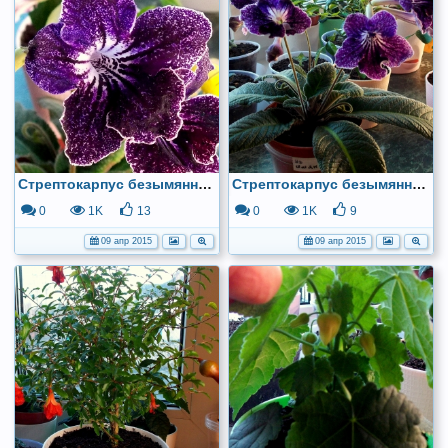
Стрептокарпус безымянный.
Стрептокарпус безымянный.
0
1K
13
0
1K
9
09 апр 2015
09 апр 2015