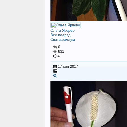
Ольга Ярцево
Все подряд.
Спатифиллум
0
831
4
17 сен 2017