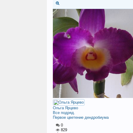
Ольга Ярцево
Все подряд.
Первое цветение дендробиума
0
829