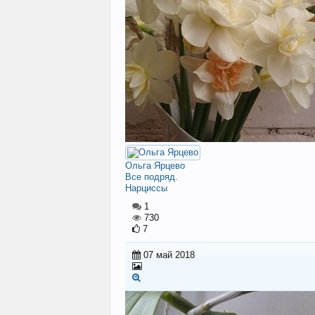
Ольга Ярцево
Все подряд.
Нарциссы
1
730
7
07 май 2018