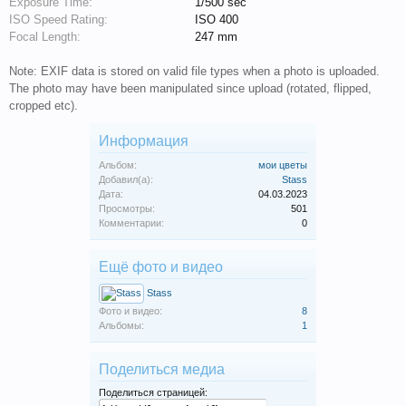
Exposure Time:
1/500 sec
ISO Speed Rating:
ISO 400
Focal Length:
247 mm
Note: EXIF data is stored on valid file types when a photo is uploaded.
The photo may have been manipulated since upload (rotated, flipped,
cropped etc).
Информация
Альбом:
мои цветы
Добавил(а):
Stass
Дата:
04.03.2023
Просмотры:
501
Комментарии:
0
Ещё фото и видео
Stass
Фото и видео:
8
Альбомы:
1
Поделиться медиа
Поделиться страницей: