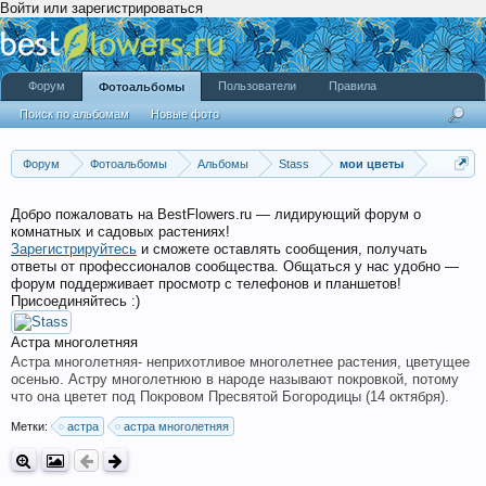
Войти или зарегистрироваться
Форум
Пользователи
Правила
Фотоальбомы
Поиск по альбомам
Новые фото
Форум
Фотоальбомы
Альбомы
Stass
мои цветы
Добро пожаловать на BestFlowers.ru — лидирующий форум о
комнатных и садовых растениях!
Зарегистрируйтесь
и сможете оставлять сообщения, получать
ответы от профессионалов сообщества. Общаться у нас удобно —
форум поддерживает просмотр с телефонов и планшетов!
Присоединяйтесь :)
Астра многолетняя
Астра многолетняя- неприхотливое многолетнее растения, цветущее
осенью. Астру многолетнюю в народе называют покровкой, потому
что она цветет под Покровом Пресвятой Богородицы (14 октября).
Метки:
астра
астра многолетняя