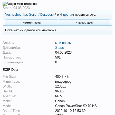
Stass
,
04.03.2023
Vesnushechka
,
Soile
,
Лёзковский
и
4 другим
нравится это.
Комментарии
Информация
Пока нет ни одного комментария.
Альбом:
мои цветы
Добавил(а):
Stass
Дата:
04.03.2023
Просмотры:
501
Комментарии:
0
EXIF Data
File Size:
400,5 КБ
Mime Type:
image/jpeg
Width:
1280px
Height:
960px
Aperture:
f/6.5
Make:
Canon
Model:
Canon PowerShot SX70 HS
Date / Time:
2022:10:10 12:53:30