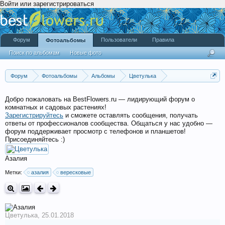
Войти или зарегистрироваться
Форум
Пользователи
Правила
Фотоальбомы
Поиск по альбомам
Новые фото
Форум
Фотоальбомы
Альбомы
Цветулька
Мои любимые цветульки
Добро пожаловать на BestFlowers.ru — лидирующий форум о
комнатных и садовых растениях!
Зарегистрируйтесь
и сможете оставлять сообщения, получать
ответы от профессионалов сообщества. Общаться у нас удобно —
форум поддерживает просмотр с телефонов и планшетов!
Присоединяйтесь :)
Азалия
Метки:
азалия
вересковые
Цветулька
,
25.01.2018