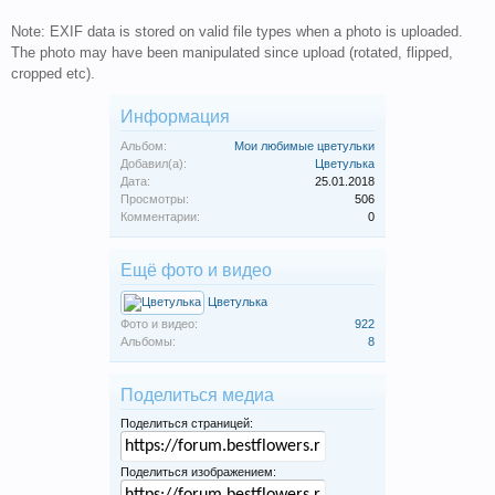
Note: EXIF data is stored on valid file types when a photo is uploaded.
The photo may have been manipulated since upload (rotated, flipped,
cropped etc).
Информация
Альбом:
Мои любимые цветульки
Добавил(а):
Цветулька
Дата:
25.01.2018
Просмотры:
506
Комментарии:
0
Ещё фото и видео
Цветулька
Фото и видео:
922
Альбомы:
8
Поделиться медиа
Поделиться страницей:
Поделиться изображением: