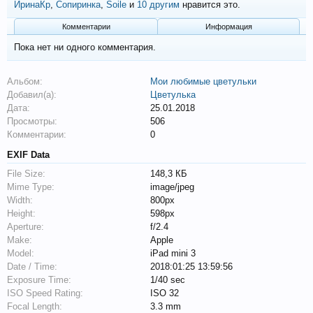
ИринаКр
,
Сопиринка
,
Soile
и
10 другим
нравится это.
Комментарии
Информация
Пока нет ни одного комментария.
Альбом:
Мои любимые цветульки
Добавил(а):
Цветулька
Дата:
25.01.2018
Просмотры:
506
Комментарии:
0
EXIF Data
File Size:
148,3 КБ
Mime Type:
image/jpeg
Width:
800px
Height:
598px
Aperture:
f/2.4
Make:
Apple
Model:
iPad mini 3
Date / Time:
2018:01:25 13:59:56
Exposure Time:
1/40 sec
ISO Speed Rating:
ISO 32
Focal Length:
3.3 mm