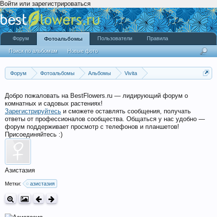
Войти или зарегистрироваться
Форум
Пользователи
Правила
Фотоальбомы
Поиск по альбомам
Новые фото
Форум
Фотоальбомы
Альбомы
Vivita
Растения из солнечного уголка Полтавы
Добро пожаловать на BestFlowers.ru — лидирующий форум о
комнатных и садовых растениях!
Зарегистрируйтесь
и сможете оставлять сообщения, получать
ответы от профессионалов сообщества. Общаться у нас удобно —
форум поддерживает просмотр с телефонов и планшетов!
Присоединяйтесь :)
Азистазия
Метки:
азистазия