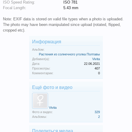
ISO Speed Rating:
ISO 781
Focal Length:
5.43 mm
Note: EXIF data is stored on valid file types when a photo is uploaded.
The photo may have been manipulated since upload (rotated, flipped,
cropped etc).
Информация
Альбом:
Растения из солнечного уголка Полтавы
Добавил(а):
Vivita
Дата:
22.06.2021
Просмотры:
407
Комментарии:
0
Ещё фото и видео
Vivita
Фото и видео:
329
Альбомы:
2
Поделиться медиа