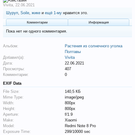
Vivita
,
22.06.2021
Шуруп
,
Soile
,
жике
и
ещё 1-му
нравится это.
Комментарии
Информация
Пока нет ни одного комментария.
Альбом:
Растения из солнечного уголка
Полтавы
Добавил(а):
Vivita
Дата:
22.06.2021
Просмотры:
407
Комментарии:
0
EXIF Data
File Size:
140,5 КБ
Mime Type:
image/jpeg
Width:
800px
Height:
800px
Aperture:
f/1.9
Make:
Xiaomi
Model:
Redmi Note 8 Pro
Exposure Time:
299/10000 sec