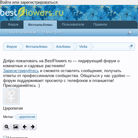
Войти или зарегистрироваться
Форум
Пользователи
Правила
Фотоальбомы
Поиск по альбомам
Новые фото
Форум
Фотоальбомы
Альбомы
Vivita
Растения из солнечного уголка Полтавы
Добро пожаловать на BestFlowers.ru — лидирующий форум о
комнатных и садовых растениях!
Зарегистрируйтесь
и сможете оставлять сообщения, получать
ответы от профессионалов сообщества. Общаться у нас удобно —
форум поддерживает просмотр с телефонов и планшетов!
Присоединяйтесь :)
Церопегия
Метки:
церопегия