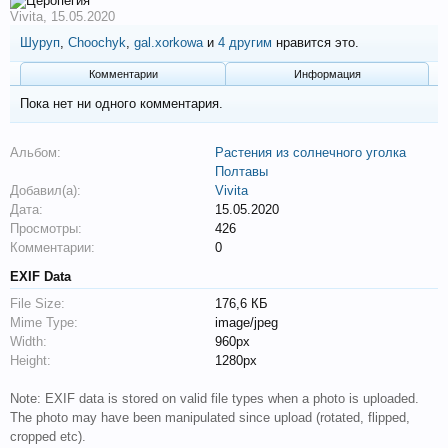
Vivita
,
15.05.2020
Шуруп
,
Choochyk
,
gal.xorkowa
и
4 другим
нравится это.
Комментарии
Информация
Пока нет ни одного комментария.
Альбом:
Растения из солнечного уголка
Полтавы
Добавил(а):
Vivita
Дата:
15.05.2020
Просмотры:
426
Комментарии:
0
EXIF Data
File Size:
176,6 КБ
Mime Type:
image/jpeg
Width:
960px
Height:
1280px
Note: EXIF data is stored on valid file types when a photo is uploaded.
The photo may have been manipulated since upload (rotated, flipped,
cropped etc).