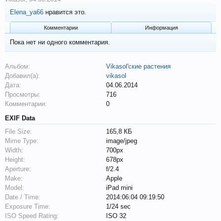
Elena_ya66
нравится это.
Комментарии
Информация
Пока нет ни одного комментария.
Альбом:
Vikasol'ские растения
Добавил(а):
vikasol
Дата:
04.06.2014
Просмотры:
716
Комментарии:
0
EXIF Data
File Size:
165,8 КБ
Mime Type:
image/jpeg
Width:
700px
Height:
678px
Aperture:
f/2.4
Make:
Apple
Model:
iPad mini
Date / Time:
2014:06:04 09:19:50
Exposure Time:
1/24 sec
ISO Speed Rating:
ISO 32