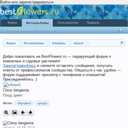
Войти или зарегистрироваться
Форум
Пользователи
Правила
Фотоальбомы
Поиск по альбомам
Новые фото
Форум
Фотоальбомы
Альбомы
vikasol
Vikasol'ские растения
Добро пожаловать на BestFlowers.ru — лидирующий форум о
комнатных и садовых растениях!
Зарегистрируйтесь
и сможете оставлять сообщения, получать
ответы от профессионалов сообщества. Общаться у нас удобно —
форум поддерживает просмотр с телефонов и планшетов!
Присоединяйтесь :)
Citrus bergamia
Плод зреет
Метки:
бергамот
цитрус
vikasol
,
04.06.2014