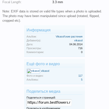
Focal Length:
3.3 mm
Note: EXIF data is stored on valid file types when a photo is uploaded.
The photo may have been manipulated since upload (rotated, flipped,
cropped etc).
Информация
Альбом:
Vikasol'ские растения
Добавил(а):
vikasol
Дата:
04.06.2014
Просмотры:
716
Комментарии:
0
Ещё фото и видео
vikasol
Фото и видео:
117
Альбомы:
5
Поделиться медиа
Поделиться страницей:
Поделиться изображением: