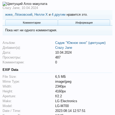
Crazy Jane
,
10.04.2024
жике
,
Лёзковский
,
Нелли Х
и
4 другим
нравится это.
Комментарии
Информация
Пока нет ни одного комментария.
Альбом:
Садик "Южное окно" (цветущие)
Добавил(а):
Crazy Jane
Дата:
10.04.2024
Просмотры:
487
Комментарии:
0
EXIF Data
File Size:
6,5 МБ
Mime Type:
image/jpeg
Width:
2340px
Height:
4160px
Aperture:
f/2.2
Make:
LG Electronics
Model:
LG-M700
Date / Time:
2023:08:14 12:57:51