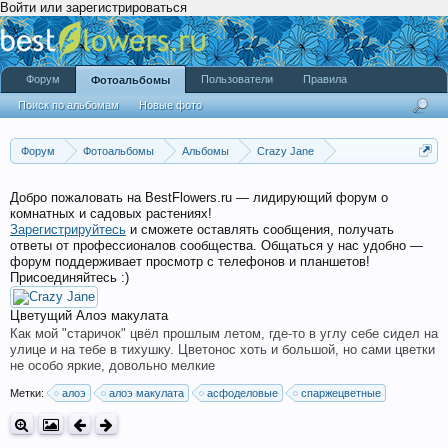
Войти или зарегистрироваться
Форум
Пользователи
Правила
Фотоальбомы
Поиск по альбомам
Новые фото
Форум
Фотоальбомы
Альбомы
Crazy Jane
Садик "Южное окно" (цветущие)
Добро пожаловать на BestFlowers.ru — лидирующий форум о
комнатных и садовых растениях!
Зарегистрируйтесь
и сможете оставлять сообщения, получать
ответы от профессионалов сообщества. Общаться у нас удобно —
форум поддерживает просмотр с телефонов и планшетов!
Присоединяйтесь :)
Цветущий Алоэ макулата
Как мой "старичок" цвёл прошлым летом, где-то в углу себе сидел на
улице и на тебе в тихушку. Цветонос хоть и большой, но сами цветки
не особо яркие, довольно мелкие
Метки:
алоэ
алоэ макулата
асфоделовые
спаржецветные