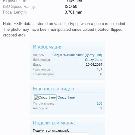
Exposure Time:
1/146 sec
ISO Speed Rating:
ISO 50
Focal Length:
3.701 mm
Note: EXIF data is stored on valid file types when a photo is uploaded.
The photo may have been manipulated since upload (rotated, flipped,
cropped etc).
Информация
Альбом:
Садик "Южное окно" (цветущие)
Добавил(а):
Crazy Jane
Дата:
10.04.2024
Просмотры:
487
Комментарии:
0
Ещё фото и видео
Crazy Jane
Фото и видео:
168
Альбомы:
2
Поделиться медиа
Поделиться страницей: