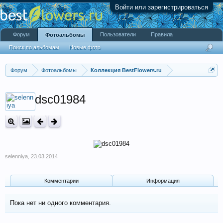
Войти или зарегистрироваться
Форум
Пользователи
Правила
Фотоальбомы
Поиск по альбомам
Новые фото
Форум
Фотоальбомы
Коллекция BestFlowers.ru
dsc01984
selenniya
,
23.03.2014
Комментарии
Информация
Пока нет ни одного комментария.