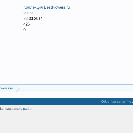
Коллекция BestFlowers.ru
laluna
23.03.2014
426
0
owers.ru
Обратная связь (не 
На поддержке у
padre