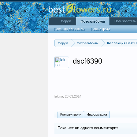
Форум
Пользователи
Фотоальбомы
Поиск по альбомам
Новые фото
Форум
Фотоальбомы
Коллекция BestFl
dscf6390
laluna
,
23.03.2014
Комментарии
Информация
Пока нет ни одного комментария.