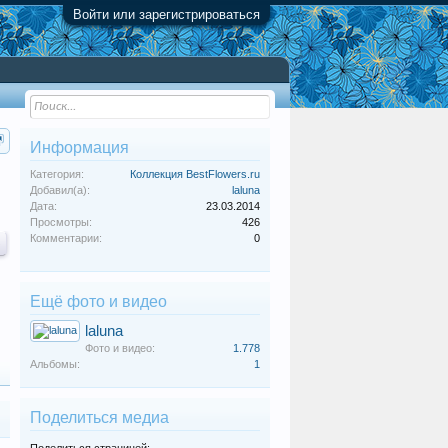
Войти или зарегистрироваться
Информация
Категория:
Коллекция BestFlowers.ru
Добавил(а):
laluna
Дата:
23.03.2014
Просмотры:
426
Комментарии:
0
Ещё фото и видео
laluna
Фото и видео:
1.778
Альбомы:
1
Поделиться медиа