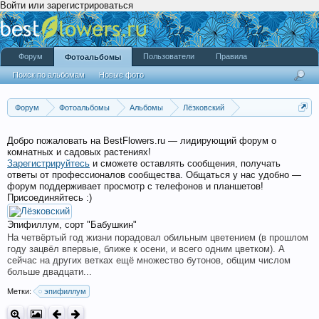
Войти или зарегистрироваться
Форум
Пользователи
Правила
Фотоальбомы
Поиск по альбомам
Новые фото
Форум
Фотоальбомы
Альбомы
Лёзковский
Москва. Семнадцатый этаж.
Добро пожаловать на BestFlowers.ru — лидирующий форум о
комнатных и садовых растениях!
Зарегистрируйтесь
и сможете оставлять сообщения, получать
ответы от профессионалов сообщества. Общаться у нас удобно —
форум поддерживает просмотр с телефонов и планшетов!
Присоединяйтесь :)
Эпифиллум, сорт "Бабушкин"
На четвёртый год жизни порадовал обильным цветением (в прошлом
году зацвёл впервые, ближе к осени, и всего одним цветком). А
сейчас на других ветках ещё множество бутонов, общим числом
больше двадцати...
Метки:
эпифиллум