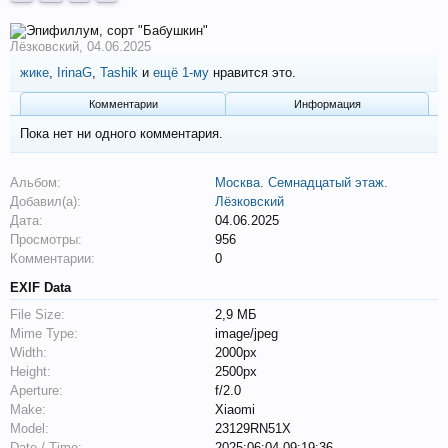
Лёзковский
,
04.06.2025
жике
,
IrinaG
,
Tashik
и
ещё 1-му
нравится это.
Комментарии
Информация
Пока нет ни одного комментария.
Альбом:
Москва. Семнадцатый этаж.
Добавил(а):
Лёзковский
Дата:
04.06.2025
Просмотры:
956
Комментарии:
0
EXIF Data
File Size:
2,9 МБ
Mime Type:
image/jpeg
Width:
2000px
Height:
2500px
Aperture:
f/2.0
Make:
Xiaomi
Model:
23129RN51X
Date / Time:
2025:06:04 09:19:36