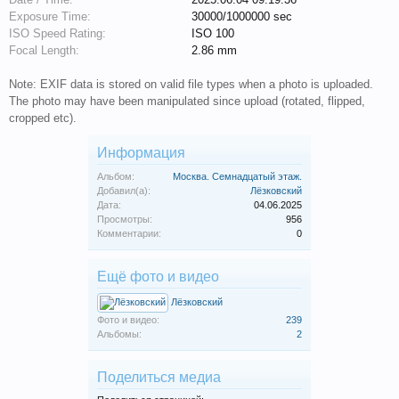
Exposure Time:
30000/1000000 sec
ISO Speed Rating:
ISO 100
Focal Length:
2.86 mm
Note: EXIF data is stored on valid file types when a photo is uploaded.
The photo may have been manipulated since upload (rotated, flipped,
cropped etc).
Информация
Альбом:
Москва. Семнадцатый этаж.
Добавил(а):
Лёзковский
Дата:
04.06.2025
Просмотры:
956
Комментарии:
0
Ещё фото и видео
Лёзковский
Фото и видео:
239
Альбомы:
2
Поделиться медиа