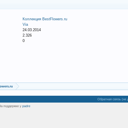
Коллекция BestFlowers.ru
Via
24.03.2014
2.326
0
owers.ru
Обратная связь (не 
На поддержке у
padre