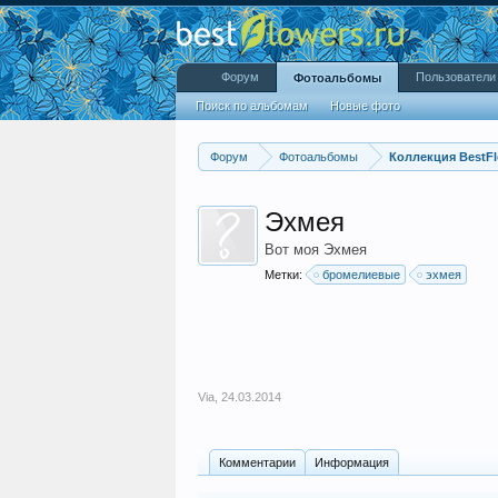
Форум
Пользователи
Фотоальбомы
Поиск по альбомам
Новые фото
Форум
Фотоальбомы
Коллекция BestFl
Эхмея
Вот моя Эхмея
Метки:
бромелиевые
эхмея
Via
,
24.03.2014
Комментарии
Информация