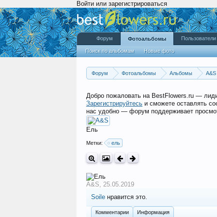
Войти или зарегистрироваться
Форум
Пользователи
Фотоальбомы
Поиск по альбомам
Новые фото
Форум
Фотоальбомы
Альбомы
A&S
Добро пожаловать на BestFlowers.ru — ли
Зарегистрируйтесь
и сможете оставлять со
нас удобно — форум поддерживает просмот
Ель
Метки:
ель
A&S
,
25.05.2019
Soile
нравится это.
Комментарии
Информация