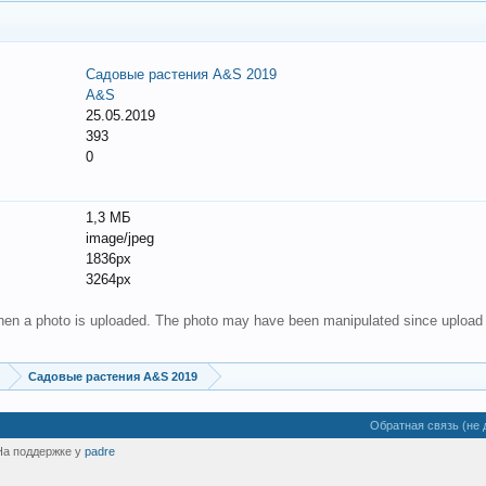
Садовые растения A&S 2019
A&S
25.05.2019
393
0
1,3 МБ
image/jpeg
1836px
3264px
 when a photo is uploaded. The photo may have been manipulated since upload
Садовые растения A&S 2019
Обратная связь (не 
На поддержке у
padre