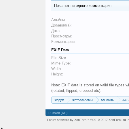
Пока нет ни одного комментария.
Альбом:
Добавил(а):
Дата:
Просмотры:
Комментарии:
EXIF Data
File Size:
Mime Type:
Width:
Height:
Note: EXIF data is stored on valid file types
(rotated, flipped, cropped etc).
Форум
Фотоальбомы
Альбомы
A&S
Russian (RU)
Forum software by XenForo™
©2010-2017 XenForo Ltd.
▲