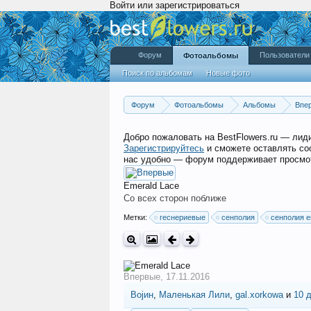
Войти или зарегистрироваться
Форум
Пользователи
Фотоальбомы
Поиск по альбомам
Новые фото
Форум
Фотоальбомы
Альбомы
Впе
Добро пожаловать на BestFlowers.ru — ли
Зарегистрируйтесь
и сможете оставлять со
нас удобно — форум поддерживает просмот
Emerald Lace
Со всех сторон поближе
Метки:
геснериевые
сенполия
сенполия e
Впервые
,
17.11.2016
Војин
,
Маленькая Лили
,
gal.xorkowa
и
10 