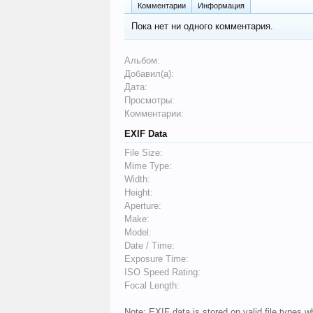
Комментарии
Информация
Пока нет ни одного комментария.
Альбом:
Добавил(а):
Дата:
Просмотры:
Комментарии:
EXIF Data
File Size:
Mime Type:
Width:
Height:
Aperture:
Make:
Model:
Date / Time:
Exposure Time:
ISO Speed Rating:
Focal Length:
Note: EXIF data is stored on valid file types