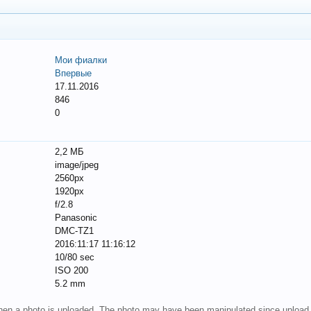
Мои фиалки
Впервые
17.11.2016
846
0
2,2 МБ
image/jpeg
2560px
1920px
f/2.8
Panasonic
DMC-TZ1
2016:11:17 11:16:12
10/80 sec
ISO 200
5.2 mm
 when a photo is uploaded. The photo may have been manipulated since upload