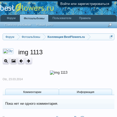
Войти или зарегистрироваться
Форум
Пользователи
Правила
Фотоальбомы
Поиск по альбомам
Новые фото
Форум
Фотоальбомы
Коллекция BestFlowers.ru
img 1113
Olz
,
23.03.2014
Комментарии
Информация
Пока нет ни одного комментария.