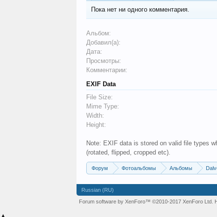
Пока нет ни одного комментария.
Альбом:
Добавил(а):
Дата:
Просмотры:
Комментарии:
EXIF Data
File Size:
Mime Type:
Width:
Height:
Note: EXIF data is stored on valid file types
(rotated, flipped, cropped etc).
Форум
Фотоальбомы
Альбомы
Dalv
Russian (RU)
Forum software by XenForo™
©2010-2017 XenForo Ltd.
▲