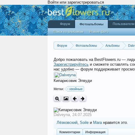
Войти или зарегистрироваться
Форум
Пользователи
Фотоальбомы
Поиск по альбомам
Новые фото
Форум
Фотоальбомы
Альбомы
Dalv
Добро пожаловать на BestFlowers.ru — ли
Зарегистрируйтесь
и сможете оставлять со
нас удобно — форум поддерживает просмот
Кипарисовик Элвуди
Метки:
хвойные
Dalveyna
,
24.07.2025
Лёзковский
,
Soile
и
Mara
нравится это.
Комментарии
Информация