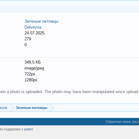
Зеленые питомцы
Dalveyna
24.07.2025
279
0
349,5 КБ
image/jpeg
722px
1280px
 when a photo is uploaded. The photo may have been manipulated since upload
eyna
Зеленые питомцы
Обратная связь (не 
На поддержке у
padre