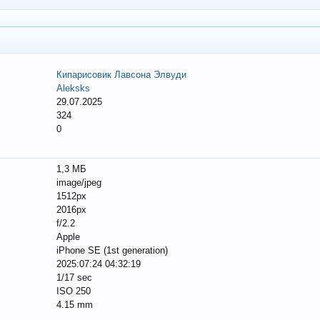
Кипарисовик Лавсона Элвуди
Aleksks
29.07.2025
324
0
1,3 МБ
image/jpeg
1512px
2016px
f/2.2
Apple
iPhone SE (1st generation)
2025:07:24 04:32:19
1/17 sec
ISO 250
4.15 mm