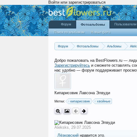
Войти или зарегистрироваться
Форум
Пользователи
Фотоальбомы
Поиск по альбомам
Новые фото
Форум
Фотоальбомы
Альбомы
Alek
Добро пожаловать на BestFlowers.ru — ли
Зарегистрируйтесь
и сможете оставлять со
нас удобно — форум поддерживает просмот
Кипарисовик Лавсона Элвуди
Метки:
кипарисовик
хвойные
Aleksks
,
29.07.2025
Лёзковский
нравится это.