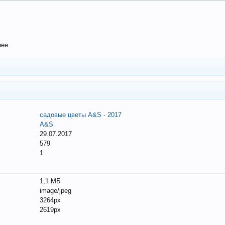
нее.
садовые цветы A&S - 2017
A&S
29.07.2017
579
1
1,1 МБ
image/jpeg
3264px
2619px