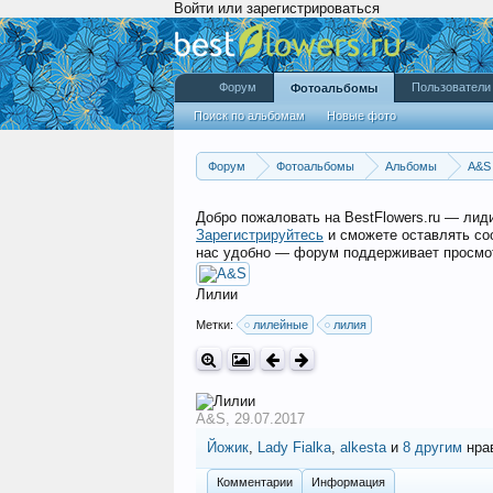
Войти или зарегистрироваться
Форум
Пользователи
Фотоальбомы
Поиск по альбомам
Новые фото
Форум
Фотоальбомы
Альбомы
A&S
Добро пожаловать на BestFlowers.ru — ли
Зарегистрируйтесь
и сможете оставлять со
нас удобно — форум поддерживает просмот
Лилии
Метки:
лилейные
лилия
A&S
,
29.07.2017
Йожик
,
Lady Fialka
,
alkesta
и
8 другим
нрав
Комментарии
Информация