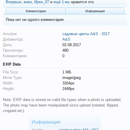
Впервые
,
жике
,
Ирен_07
и
ещё 1-му
нравится это.
Комментарии
Информация
Пока нет ни одного комментария.
Альбом:
садовые цветы A&S - 2017
Добавил(а):
A&S
Дата:
02.08.2017
Просмотры:
480
Комментарии:
0
EXIF Data
File Size:
1 МБ
Mime Type:
image/jpeg
Width:
3264px
Height:
2448px
Note: EXIF data is stored on valid file types when a photo is uploaded.
The photo may have been manipulated since upload (rotated, flipped,
cropped etc).
Информация
Альбом:
садовые цветы A&S - 2017