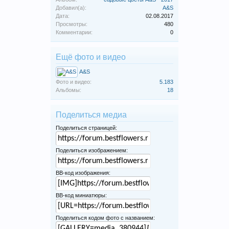
Добавил(а):
A&S
Дата:
02.08.2017
Просмотры:
480
Комментарии:
0
Ещё фото и видео
A&S
Фото и видео:
5.183
Альбомы:
18
Поделиться медиа
Поделиться страницей:
Поделиться изображением:
BB-код изображения:
BB-код миниатюры:
Поделиться кодом фото с названием: