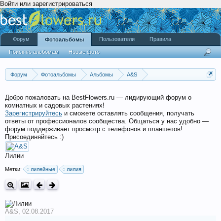
Войти или зарегистрироваться
Форум
Пользователи
Правила
Фотоальбомы
Поиск по альбомам
Новые фото
Форум
Фотоальбомы
Альбомы
A&S
садовые цветы A&S - 2017
Добро пожаловать на BestFlowers.ru — лидирующий форум о
комнатных и садовых растениях!
Зарегистрируйтесь
и сможете оставлять сообщения, получать
ответы от профессионалов сообщества. Общаться у нас удобно —
форум поддерживает просмотр с телефонов и планшетов!
Присоединяйтесь :)
Лилии
Метки:
лилейные
лилия
A&S
,
02.08.2017