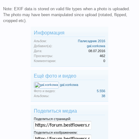
Note: EXIF data is stored on valid file types when a photo is uploaded.
The photo may have been manipulated since upload (rotated, flipped,
cropped etc).
Информация
Альбом:
Палисадник 2016
Добавил(а):
gal.xorkowa
Дата:
08.07.2016
Просмотры:
462
Комментарии:
0
Ещё фото и видео
gal.xorkowa
Фото и видео:
5.556
Альбомы:
38
Поделиться медиа
Поделиться страницей:
Поделиться изображением: