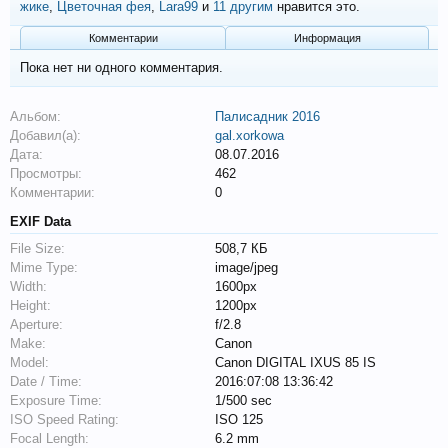
жике
,
Цветочная фея
,
Lara99
и
11 другим
нравится это.
Комментарии
Информация
Пока нет ни одного комментария.
Альбом:
Палисадник 2016
Добавил(а):
gal.xorkowa
Дата:
08.07.2016
Просмотры:
462
Комментарии:
0
EXIF Data
File Size:
508,7 КБ
Mime Type:
image/jpeg
Width:
1600px
Height:
1200px
Aperture:
f/2.8
Make:
Canon
Model:
Canon DIGITAL IXUS 85 IS
Date / Time:
2016:07:08 13:36:42
Exposure Time:
1/500 sec
ISO Speed Rating:
ISO 125
Focal Length:
6.2 mm