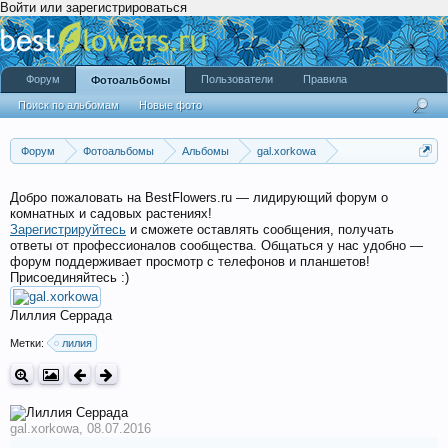
Войти или зарегистрироваться
Форум
Пользователи
Правила
Фотоальбомы
Поиск по альбомам
Новые фото
Форум
Фотоальбомы
Альбомы
gal.xorkowa
Палисадник 2016
Добро пожаловать на BestFlowers.ru — лидирующий форум о
комнатных и садовых растениях!
Зарегистрируйтесь
и сможете оставлять сообщения, получать
ответы от профессионалов сообщества. Общаться у нас удобно —
форум поддерживает просмотр с телефонов и планшетов!
Присоединяйтесь :)
Лиллия Серрада
Метки:
лилия
gal.xorkowa
,
08.07.2016