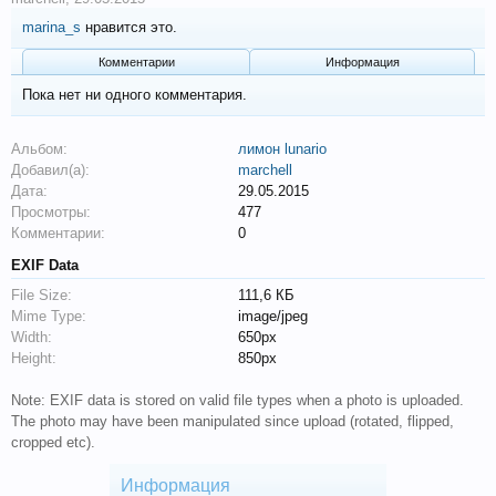
marina_s
нравится это.
Комментарии
Информация
Пока нет ни одного комментария.
Альбом:
лимон lunario
Добавил(а):
marchell
Дата:
29.05.2015
Просмотры:
477
Комментарии:
0
EXIF Data
File Size:
111,6 КБ
Mime Type:
image/jpeg
Width:
650px
Height:
850px
Note: EXIF data is stored on valid file types when a photo is uploaded.
The photo may have been manipulated since upload (rotated, flipped,
cropped etc).
Информация