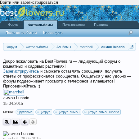
Войти или зарегистрироваться
Форум
Пользователи
Правила
Фотоальбомы
Поиск по альбомам
Новые фото
Форум
Фотоальбомы
Альбомы
marchell
лимон lunario
Добро пожаловать на BestFlowers.ru — лидирующий форум о
комнатных и садовых растениях!
Зарегистрируйтесь
и сможете оставлять сообщения, получать
ответы от профессионалов сообщества. Общаться у нас удобно —
форум поддерживает просмотр с телефонов и планшетов!
Присоединяйтесь :)
лимон Lunario
15.04.2015
Метки:
рутовые
цитрус
цитрус лимон
цитрус лимон lunario
marchell
,
29.05.2015