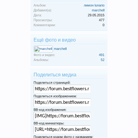
Альбом:
лимон lunario
Добавил(а):
marchell
Дата:
29.05.2015
Просмотры:
477
Комментарии:
0
Ещё фото и видео
marchell
Фото и видео:
491
Альбомы:
52
Поделиться медиа
Поделиться страницей:
Поделиться изображением:
BB-код изображения:
BB-код миниатюры:
Поделиться кодом фото с названием: