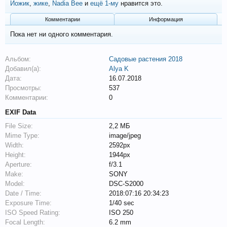
Йожик
,
жике
,
Nadia Bee
и
ещё 1-му
нравится это.
Комментарии
Информация
Пока нет ни одного комментария.
Альбом:
Садовые растения 2018
Добавил(а):
Alya K
Дата:
16.07.2018
Просмотры:
537
Комментарии:
0
EXIF Data
File Size:
2,2 МБ
Mime Type:
image/jpeg
Width:
2592px
Height:
1944px
Aperture:
f/3.1
Make:
SONY
Model:
DSC-S2000
Date / Time:
2018:07:16 20:34:23
Exposure Time:
1/40 sec
ISO Speed Rating:
ISO 250
Focal Length:
6.2 mm