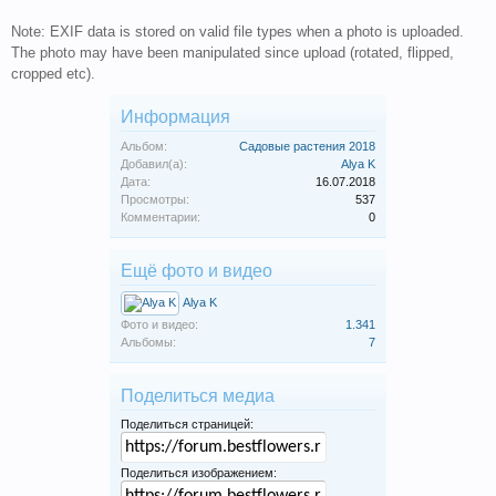
Note: EXIF data is stored on valid file types when a photo is uploaded.
The photo may have been manipulated since upload (rotated, flipped,
cropped etc).
Информация
Альбом:
Садовые растения 2018
Добавил(а):
Alya K
Дата:
16.07.2018
Просмотры:
537
Комментарии:
0
Ещё фото и видео
Alya K
Фото и видео:
1.341
Альбомы:
7
Поделиться медиа
Поделиться страницей:
Поделиться изображением: