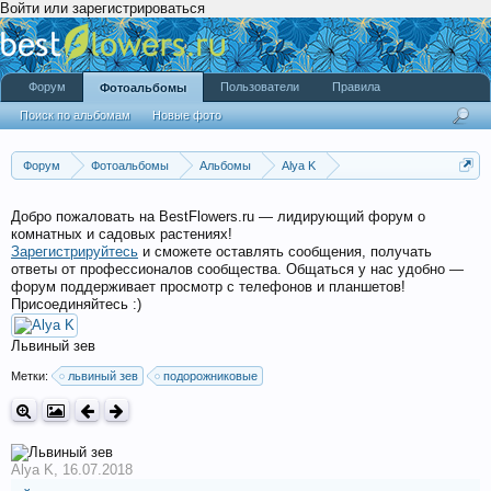
Войти или зарегистрироваться
Форум
Пользователи
Правила
Фотоальбомы
Поиск по альбомам
Новые фото
Форум
Фотоальбомы
Альбомы
Alya K
Садовые растения 2018
Добро пожаловать на BestFlowers.ru — лидирующий форум о
комнатных и садовых растениях!
Зарегистрируйтесь
и сможете оставлять сообщения, получать
ответы от профессионалов сообщества. Общаться у нас удобно —
форум поддерживает просмотр с телефонов и планшетов!
Присоединяйтесь :)
Львиный зев
Метки:
львиный зев
подорожниковые
Alya K
,
16.07.2018