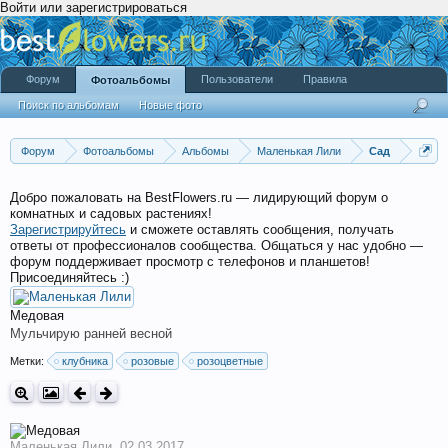
Войти или зарегистрироваться
Форум
Пользователи
Правила
Фотоальбомы
Поиск по альбомам
Новые фото
Форум
Фотоальбомы
Альбомы
Маленькая Лили
Сад
Добро пожаловать на BestFlowers.ru — лидирующий форум о
комнатных и садовых растениях!
Зарегистрируйтесь
и сможете оставлять сообщения, получать
ответы от профессионалов сообщества. Общаться у нас удобно —
форум поддерживает просмотр с телефонов и планшетов!
Присоединяйтесь :)
Медовая
Мульчирую ранней весной
Метки:
клубника
розовые
розоцветные
Маленькая Лили
,
02.03.2017