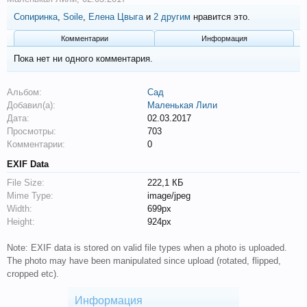
Сопиринка
,
Soile
,
Елена Цвыга
и
2 другим
нравится это.
Комментарии
Информация
Пока нет ни одного комментария.
Альбом:
Сад
Добавил(а):
Маленькая Лили
Дата:
02.03.2017
Просмотры:
703
Комментарии:
0
EXIF Data
File Size:
222,1 КБ
Mime Type:
image/jpeg
Width:
699px
Height:
924px
Note: EXIF data is stored on valid file types when a photo is uploaded.
The photo may have been manipulated since upload (rotated, flipped,
cropped etc).
Информация