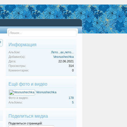
Информация
Альбом:
Лето...ах,лето...
Добавил(а):
Vesnushechka
Дата:
22.06.2021
Просмотры:
314
Комментарии:
0
Ещё фото и видео
Vesnushechka
Фото и видео:
178
Альбомы:
5
Поделиться медиа
Поделиться страницей: