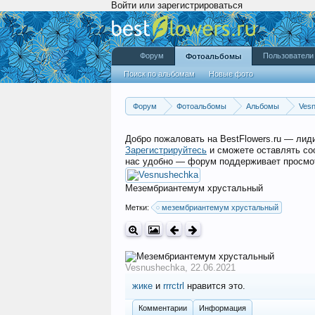
Войти или зарегистрироваться
Форум
Пользователи
Фотоальбомы
Поиск по альбомам
Новые фото
Форум
Фотоальбомы
Альбомы
Ves
Добро пожаловать на BestFlowers.ru — ли
Зарегистрируйтесь
и сможете оставлять со
нас удобно — форум поддерживает просмот
Мезембриантемум хрустальный
Метки:
мезембриантемум хрустальный
Vesnushechka
,
22.06.2021
жике
и
rrrctrl
нравится это.
Комментарии
Информация