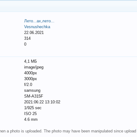
Лето...ах,лето...
Vesnushechka
22.06.2021
314
0
4,1 МБ
image/jpeg
4000px
3000px
f/2.0
samsung
SM-A315F
2021:06:22 13:10:02
1/925 sec
ISO 25
4.6 mm
 when a photo is uploaded. The photo may have been manipulated since upload