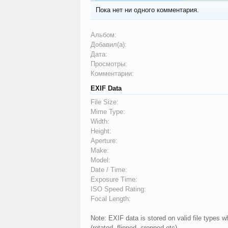
Пока нет ни одного комментария.
Альбом:
Добавил(а):
Дата:
Просмотры:
Комментарии:
EXIF Data
File Size:
Mime Type:
Width:
Height:
Aperture:
Make:
Model:
Date / Time:
Exposure Time:
ISO Speed Rating:
Focal Length:
Note: EXIF data is stored on valid file types
(rotated, flipped, cropped etc).