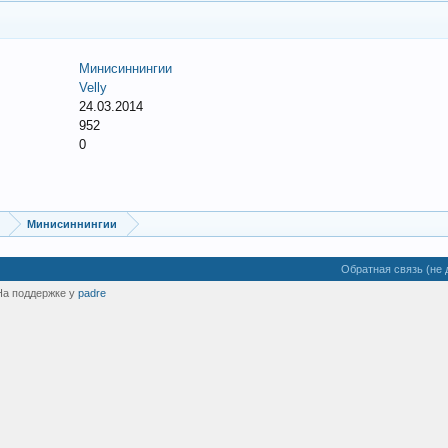
Минисиннингии
Velly
24.03.2014
952
0
Минисиннингии
Обратная связь (не 
На поддержке у
padre