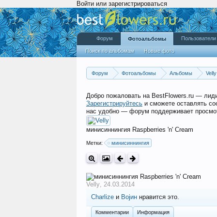
Войти или зарегистрироваться
Форум
Пользователи
Фотоальбомы
Поиск по альбомам
Новые фото
Форум
Фотоальбомы
Альбомы
Velly
Добро пожаловать на BestFlowers.ru — ли
Зарегистрируйтесь
и сможете оставлять со
нас удобно — форум поддерживает просмот
минисиннингия Raspberries 'n' Cream
Метки:
минисиннингия
Velly
,
24.03.2014
Charlize
и
Војин
нравится это.
Комментарии
Информация