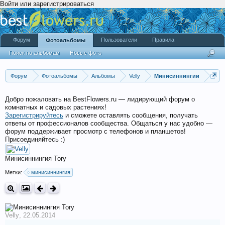
Войти или зарегистрироваться
Форум
Пользователи
Правила
Фотоальбомы
Поиск по альбомам
Новые фото
Форум
Фотоальбомы
Альбомы
Velly
Минисиннингии
Добро пожаловать на BestFlowers.ru — лидирующий форум о
комнатных и садовых растениях!
Зарегистрируйтесь
и сможете оставлять сообщения, получать
ответы от профессионалов сообщества. Общаться у нас удобно —
форум поддерживает просмотр с телефонов и планшетов!
Присоединяйтесь :)
Минисиннингия Tory
Метки:
минисиннингия
Velly
,
22.05.2014