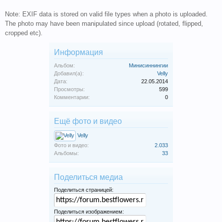
Note: EXIF data is stored on valid file types when a photo is uploaded.
The photo may have been manipulated since upload (rotated, flipped,
cropped etc).
Информация
Альбом:
Минисиннингии
Добавил(а):
Velly
Дата:
22.05.2014
Просмотры:
599
Комментарии:
0
Ещё фото и видео
Velly
Фото и видео:
2.033
Альбомы:
33
Поделиться медиа
Поделиться страницей:
Поделиться изображением: