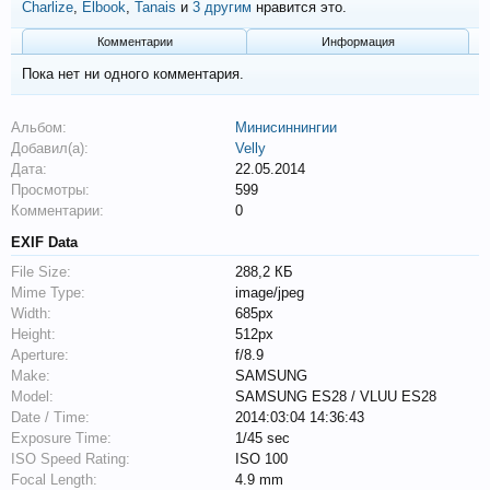
Charlize
,
Elbook
,
Tanais
и
3 другим
нравится это.
Комментарии
Информация
Пока нет ни одного комментария.
Альбом:
Минисиннингии
Добавил(а):
Velly
Дата:
22.05.2014
Просмотры:
599
Комментарии:
0
EXIF Data
File Size:
288,2 КБ
Mime Type:
image/jpeg
Width:
685px
Height:
512px
Aperture:
f/8.9
Make:
SAMSUNG
Model:
SAMSUNG ES28 / VLUU ES28
Date / Time:
2014:03:04 14:36:43
Exposure Time:
1/45 sec
ISO Speed Rating:
ISO 100
Focal Length:
4.9 mm