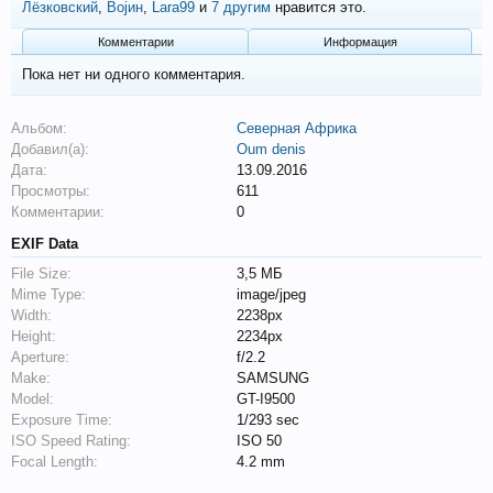
Лёзковский
,
Војин
,
Lara99
и
7 другим
нравится это.
Комментарии
Информация
Пока нет ни одного комментария.
Альбом:
Северная Африка
Добавил(а):
Oum denis
Дата:
13.09.2016
Просмотры:
611
Комментарии:
0
EXIF Data
File Size:
3,5 МБ
Mime Type:
image/jpeg
Width:
2238px
Height:
2234px
Aperture:
f/2.2
Make:
SAMSUNG
Model:
GT-I9500
Exposure Time:
1/293 sec
ISO Speed Rating:
ISO 50
Focal Length:
4.2 mm