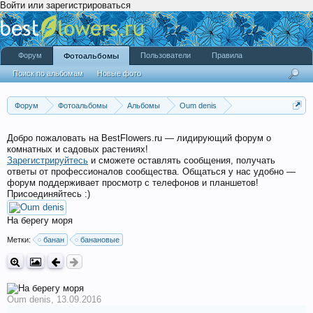
Войти или зарегистрироваться
Форум
Пользователи
Правила
Фотоальбомы
Поиск по альбомам
Новые фото
Форум
Фотоальбомы
Альбомы
Oum denis
Северная Африка
Добро пожаловать на BestFlowers.ru — лидирующий форум о
комнатных и садовых растениях!
Зарегистрируйтесь
и сможете оставлять сообщения, получать
ответы от профессионалов сообщества. Общаться у нас удобно —
форум поддерживает просмотр с телефонов и планшетов!
Присоединяйтесь :)
На берегу моря
Метки:
банан
банановые
Oum denis
,
13.09.2016