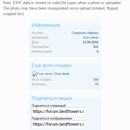
Note: EXIF data is stored on valid file types when a photo is uploaded.
The photo may have been manipulated since upload (rotated, flipped,
cropped etc).
Информация
Альбом:
Северная Африка
Добавил(а):
Oum denis
Дата:
13.09.2016
Просмотры:
611
Комментарии:
0
Ещё фото и видео
Oum denis
Фото и видео:
398
Альбомы:
28
Поделиться медиа
Поделиться страницей:
Поделиться изображением: