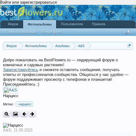
Войти или зарегистрироваться
Форум
Пользователи
Правила
Фотоальбомы
Поиск по альбомам
Новые фото
Форум
Фотоальбомы
Альбомы
A&S
Садовые растения A&S 2021
Добро пожаловать на BestFlowers.ru — лидирующий форум о
комнатных и садовых растениях!
Зарегистрируйтесь
и сможете оставлять сообщения, получать
ответы от профессионалов сообщества. Общаться у нас удобно —
форум поддерживает просмотр с телефонов и планшетов!
Присоединяйтесь :)
Нарцисс
Метки:
нарцисс
A&S
,
11.05.2021