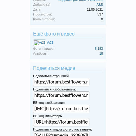
Добавил(а):
A&S
Дата:
11.05.2021
Просмотры:
337
Комментарии:
0
Ещё фото и видео
A&S
Фото и видео:
5.183
Альбомы:
18
Поделиться медиа
Поделиться страницей:
Поделиться изображением:
BB-код изображения:
BB-код миниатюры:
Поделиться кодом фото с названием: