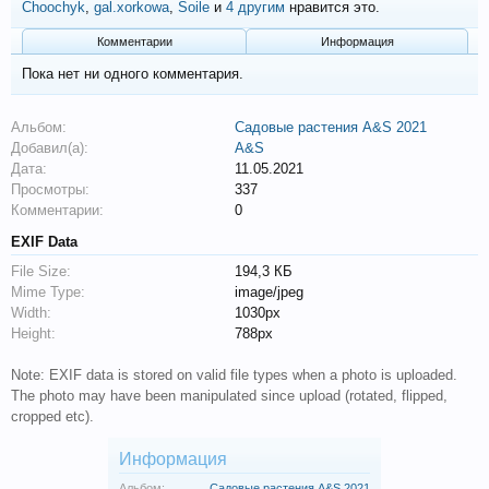
Choochyk
,
gal.xorkowa
,
Soile
и
4 другим
нравится это.
Комментарии
Информация
Пока нет ни одного комментария.
Альбом:
Садовые растения A&S 2021
Добавил(а):
A&S
Дата:
11.05.2021
Просмотры:
337
Комментарии:
0
EXIF Data
File Size:
194,3 КБ
Mime Type:
image/jpeg
Width:
1030px
Height:
788px
Note: EXIF data is stored on valid file types when a photo is uploaded.
The photo may have been manipulated since upload (rotated, flipped,
cropped etc).
Информация
Альбом:
Садовые растения A&S 2021