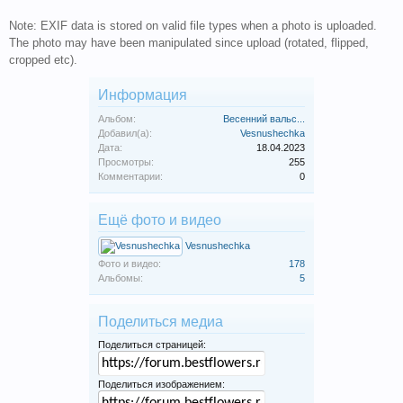
Note: EXIF data is stored on valid file types when a photo is uploaded.
The photo may have been manipulated since upload (rotated, flipped,
cropped etc).
Информация
Альбом:
Весенний вальс...
Добавил(а):
Vesnushechka
Дата:
18.04.2023
Просмотры:
255
Комментарии:
0
Ещё фото и видео
Vesnushechka
Фото и видео:
178
Альбомы:
5
Поделиться медиа
Поделиться страницей:
Поделиться изображением: