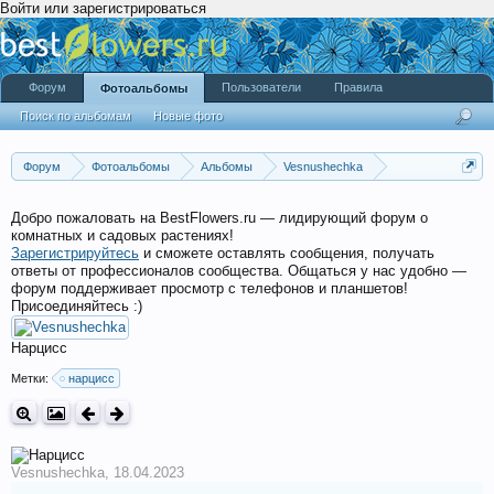
Войти или зарегистрироваться
Форум
Пользователи
Правила
Фотоальбомы
Поиск по альбомам
Новые фото
Форум
Фотоальбомы
Альбомы
Vesnushechka
Весенний вальс...
Добро пожаловать на BestFlowers.ru — лидирующий форум о
комнатных и садовых растениях!
Зарегистрируйтесь
и сможете оставлять сообщения, получать
ответы от профессионалов сообщества. Общаться у нас удобно —
форум поддерживает просмотр с телефонов и планшетов!
Присоединяйтесь :)
Нарцисс
Метки:
нарцисс
Vesnushechka
,
18.04.2023