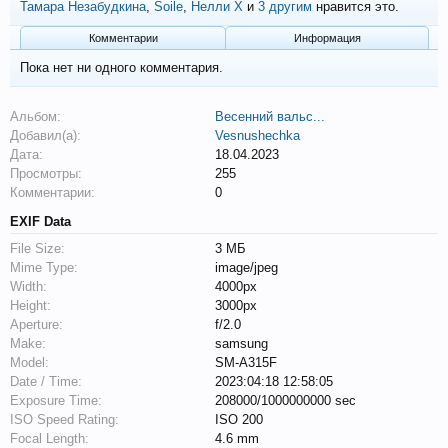
Тамара Незабудкина
,
Soile
,
Нелли Х
и
3 другим
нравится это.
Комментарии
Информация
Пока нет ни одного комментария.
Альбом:
Весенний вальс...
Добавил(а):
Vesnushechka
Дата:
18.04.2023
Просмотры:
255
Комментарии:
0
EXIF Data
File Size:
3 МБ
Mime Type:
image/jpeg
Width:
4000px
Height:
3000px
Aperture:
f/2.0
Make:
samsung
Model:
SM-A315F
Date / Time:
2023:04:18 12:58:05
Exposure Time:
208000/1000000000 sec
ISO Speed Rating:
ISO 200
Focal Length:
4.6 mm