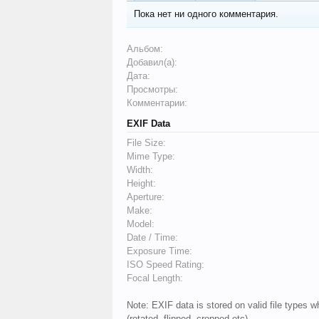
Пока нет ни одного комментария.
Альбом:
Добавил(а):
Дата:
Просмотры:
Комментарии:
EXIF Data
File Size:
Mime Type:
Width:
Height:
Aperture:
Make:
Model:
Date / Time:
Exposure Time:
ISO Speed Rating:
Focal Length:
Note: EXIF data is stored on valid file types
(rotated, flipped, cropped etc).