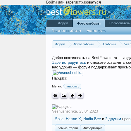
Войти или зарегистрироваться
Форум
Пользователи
Фотоальбомы
Поиск по альбомам
Новые фото
Форум
Фотоальбомы
Альбомы
Ves
Добро пожаловать на BestFlowers.ru — ли
Зарегистрируйтесь
и сможете оставлять со
нас удобно — форум поддерживает просмот
Нарцисс
Метки:
нарцисс
Vesnushechka
,
23.04.2023
Soile
,
Нелли Х
,
Nadia Bee
и
2 другим
нрави
Комментарии
Информация