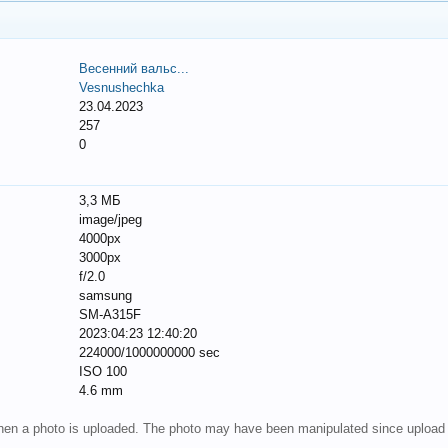
Весенний вальс...
Vesnushechka
23.04.2023
257
0
3,3 МБ
image/jpeg
4000px
3000px
f/2.0
samsung
SM-A315F
2023:04:23 12:40:20
224000/1000000000 sec
ISO 100
4.6 mm
 when a photo is uploaded. The photo may have been manipulated since upload