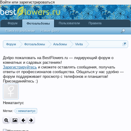
Войти или зарегистрироваться
Форум
Пользователи
Правила
Фотоальбомы
Поиск по альбомам
Новые фото
Форум
Фотоальбомы
Альбомы
Vivita
Растения из солнечного уголка Полтавы
Добро пожаловать на BestFlowers.ru — лидирующий форум о
комнатных и садовых растениях!
Зарегистрируйтесь
и сможете оставлять сообщения, получать
ответы от профессионалов сообщества. Общаться у нас удобно —
форум поддерживает просмотр с телефонов и планшетов!
Присоединяйтесь :)
Нематантус
Метки:
нематантус