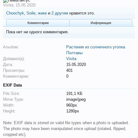
Vivita
,
15.05.2020
Choochyk
,
Soile
,
жике
и
2 другим
нравится это.
Комментарии
Информация
Пока нет ни одного комментария.
Альбом:
Растения из солнечного уголка
Полтавы
Добавил(а):
Vivita
Дата:
15.05.2020
Просмотры:
401
Комментарии:
0
EXIF Data
File Size:
191,1 КБ
Mime Type:
image/jpeg
Width:
960px
Height:
1280px
Note: EXIF data is stored on valid file types when a photo is uploaded.
The photo may have been manipulated since upload (rotated, flipped,
cropped etc).