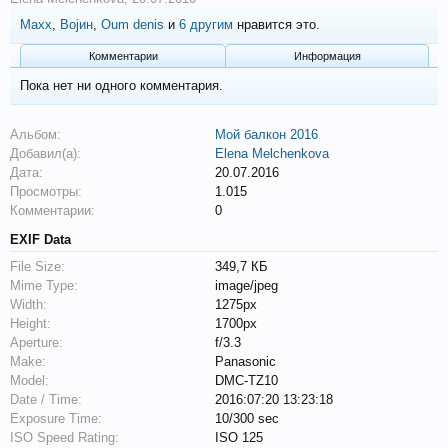
Maxx
,
Војин
,
Oum denis
и
6 другим
нравится это.
Комментарии
Информация
Пока нет ни одного комментария.
Альбом:
Мой балкон 2016
Добавил(а):
Elena Melchenkova
Дата:
20.07.2016
Просмотры:
1.015
Комментарии:
0
EXIF Data
File Size:
349,7 КБ
Mime Type:
image/jpeg
Width:
1275px
Height:
1700px
Aperture:
f/3.3
Make:
Panasonic
Model:
DMC-TZ10
Date / Time:
2016:07:20 13:23:18
Exposure Time:
10/300 sec
ISO Speed Rating:
ISO 125