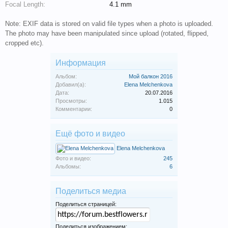
Focal Length:
4.1 mm
Note: EXIF data is stored on valid file types when a photo is uploaded.
The photo may have been manipulated since upload (rotated, flipped,
cropped etc).
Информация
Альбом:
Мой балкон 2016
Добавил(а):
Elena Melchenkova
Дата:
20.07.2016
Просмотры:
1.015
Комментарии:
0
Ещё фото и видео
Elena Melchenkova
Фото и видео:
245
Альбомы:
6
Поделиться медиа
Поделиться страницей:
Поделиться изображением: