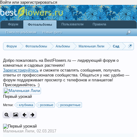
Войти или зарегистрироваться
Форум
Пользователи
Правила
Фотоальбомы
Поиск по альбомам
Новые фото
Форум
Фотоальбомы
Альбомы
Маленькая Лили
Сад
Добро пожаловать на BestFlowers.ru — лидирующий форум о
комнатных и садовых растениях!
Зарегистрируйтесь
и сможете оставлять сообщения, получать
ответы от профессионалов сообщества. Общаться у нас удобно —
форум поддерживает просмотр с телефонов и планшетов!
Присоединяйтесь :)
Первый урожай
Метки:
клубника
розовые
розоцветные
Маленькая Лили
,
02.03.2017