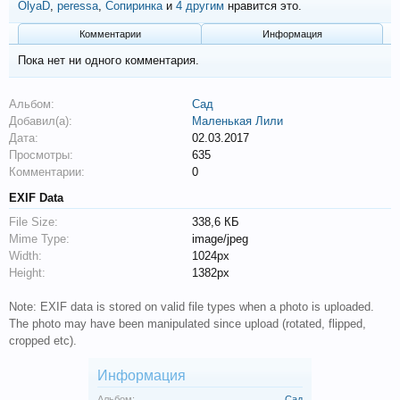
OlyaD
,
peressa
,
Сопиринка
и
4 другим
нравится это.
Комментарии
Информация
Пока нет ни одного комментария.
Альбом:
Сад
Добавил(а):
Маленькая Лили
Дата:
02.03.2017
Просмотры:
635
Комментарии:
0
EXIF Data
File Size:
338,6 КБ
Mime Type:
image/jpeg
Width:
1024px
Height:
1382px
Note: EXIF data is stored on valid file types when a photo is uploaded.
The photo may have been manipulated since upload (rotated, flipped,
cropped etc).
Информация
Альбом:
Сад