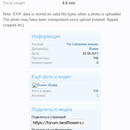
Focal Length:
4.6 mm
Note: EXIF data is stored on valid file types when a photo is uploaded.
The photo may have been manipulated since upload (rotated, flipped,
cropped etc).
Информация
Альбом:
На Северном окошке
Добавил(а):
Йожик
Дата:
02.08.2017
Просмотры:
749
Комментарии:
0
Ещё фото и видео
Йожик
Фото и видео:
336
Альбомы:
1
Поделиться медиа
Поделиться страницей:
Поделиться изображением: