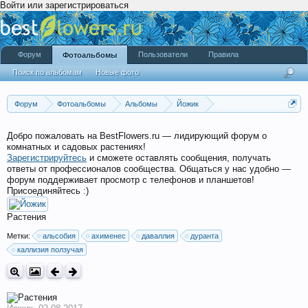
Войти или зарегистрироваться
Форум
Пользователи
Правила
Фотоальбомы
Поиск по альбомам
Новые фото
Форум
Фотоальбомы
Альбомы
Йожик
На Северном окошке
Добро пожаловать на BestFlowers.ru — лидирующий форум о
комнатных и садовых растениях!
Зарегистрируйтесь
и сможете оставлять сообщения, получать
ответы от профессионалов сообщества. Общаться у нас удобно —
форум поддерживает просмотр с телефонов и планшетов!
Присоединяйтесь :)
Растения
Метки:
альсобия
ахименес
даваллия
дуранта
каллизия ползучая