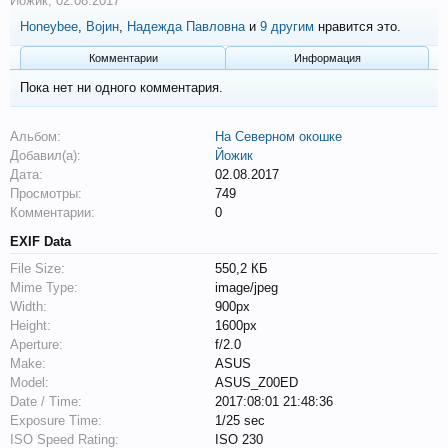
Йожик
,
02.08.2017
Honeybee
,
Војин
,
Надежда Павловна
и
9 другим
нравится это.
Комментарии
Информация
Пока нет ни одного комментария.
Альбом:
На Северном окошке
Добавил(а):
Йожик
Дата:
02.08.2017
Просмотры:
749
Комментарии:
0
EXIF Data
File Size:
550,2 КБ
Mime Type:
image/jpeg
Width:
900px
Height:
1600px
Aperture:
f/2.0
Make:
ASUS
Model:
ASUS_Z00ED
Date / Time:
2017:08:01 21:48:36
Exposure Time:
1/25 sec
ISO Speed Rating:
ISO 230