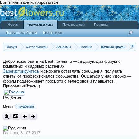
Войти или зарегистрироваться
Форум
Пользователи
Правила
Фотоальбомы
Поиск по альбомам
Новые фото
Форум
Фотоальбомы
Альбомы
Галюша
Дачные цветы
Добро пожаловать на BestFlowers.ru — лидирующий форум о
комнатных и садовых растениях!
Зарегистрируйтесь
и сможете оставлять сообщения, получать
ответы от профессионалов сообщества. Общаться у нас удобно —
форум поддерживает просмотр с телефонов и планшетов!
Присоединяйтесь :)
Рудбекия
Метки:
рудбекия
Галюша
,
31.07.2017