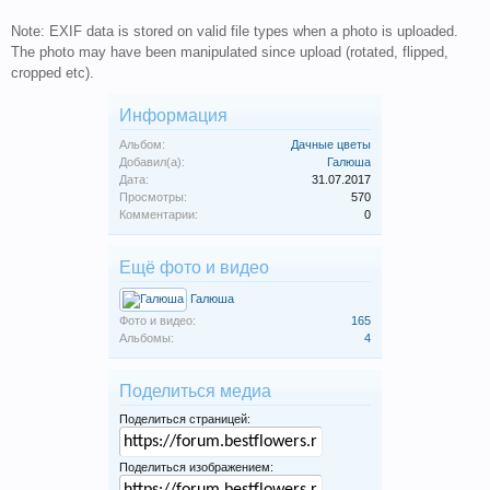
Note: EXIF data is stored on valid file types when a photo is uploaded.
The photo may have been manipulated since upload (rotated, flipped,
cropped etc).
Информация
Альбом:
Дачные цветы
Добавил(а):
Галюша
Дата:
31.07.2017
Просмотры:
570
Комментарии:
0
Ещё фото и видео
Галюша
Фото и видео:
165
Альбомы:
4
Поделиться медиа
Поделиться страницей:
Поделиться изображением: