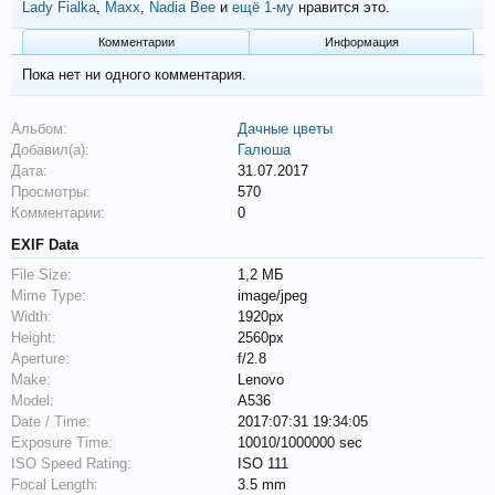
Lady Fialka
,
Maxx
,
Nadia Bee
и
ещё 1-му
нравится это.
Комментарии
Информация
Пока нет ни одного комментария.
Альбом:
Дачные цветы
Добавил(а):
Галюша
Дата:
31.07.2017
Просмотры:
570
Комментарии:
0
EXIF Data
File Size:
1,2 МБ
Mime Type:
image/jpeg
Width:
1920px
Height:
2560px
Aperture:
f/2.8
Make:
Lenovo
Model:
A536
Date / Time:
2017:07:31 19:34:05
Exposure Time:
10010/1000000 sec
ISO Speed Rating:
ISO 111
Focal Length:
3.5 mm