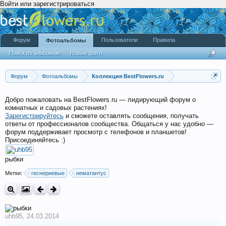
Войти или зарегистрироваться
Форум
Пользователи
Правила
Фотоальбомы
Поиск по альбомам
Новые фото
Форум
Фотоальбомы
Коллекция BestFlowers.ru
Добро пожаловать на BestFlowers.ru — лидирующий форум о
комнатных и садовых растениях!
Зарегистрируйтесь
и сможете оставлять сообщения, получать
ответы от профессионалов сообщества. Общаться у нас удобно —
форум поддерживает просмотр с телефонов и планшетов!
Присоединяйтесь :)
рыбки
Метки:
геснериевые
нематантус
uhb95
,
24.03.2014