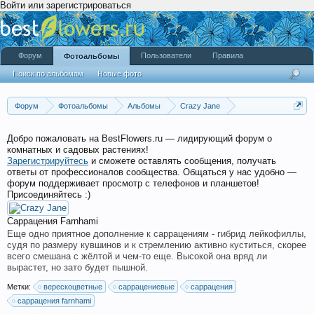
Войти или зарегистрироваться
Форум
Пользователи
Правила
Фотоальбомы
Поиск по альбомам
Новые фото
Форум
Фотоальбомы
Альбомы
Crazy Jane
Садик "Южное окно"
Добро пожаловать на BestFlowers.ru — лидирующий форум о
комнатных и садовых растениях!
Зарегистрируйтесь
и сможете оставлять сообщения, получать
ответы от профессионалов сообщества. Общаться у нас удобно —
форум поддерживает просмотр с телефонов и планшетов!
Присоединяйтесь :)
Саррацения Farnhami
Еще одно приятное дополнение к саррацениям - гибрид лейкофиллы,
судя по размеру кувшинов и к стремлению активно куститься, скорее
всего смешана с жёлтой и чем-то еще. Высокой она вряд ли
вырастет, но зато будет пышной.
Метки:
верескоцветные
саррацениевые
саррацения
саррацения farnhami