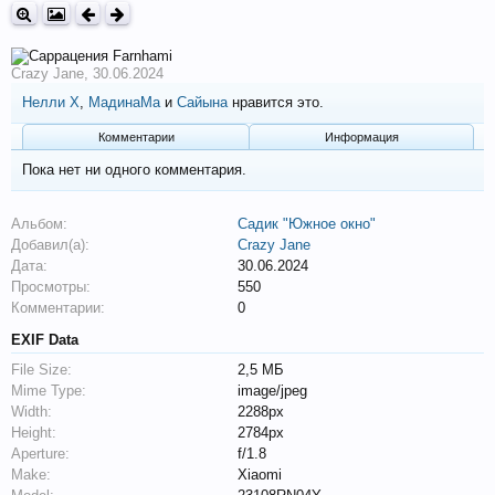
Crazy Jane
,
30.06.2024
Нелли Х
,
МадинаМа
и
Сайына
нравится это.
Комментарии
Информация
Пока нет ни одного комментария.
Альбом:
Садик "Южное окно"
Добавил(а):
Crazy Jane
Дата:
30.06.2024
Просмотры:
550
Комментарии:
0
EXIF Data
File Size:
2,5 МБ
Mime Type:
image/jpeg
Width:
2288px
Height:
2784px
Aperture:
f/1.8
Make:
Xiaomi