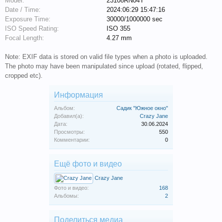
Model:
23108RN04Y
Date / Time:
2024:06:29 15:47:16
Exposure Time:
30000/1000000 sec
ISO Speed Rating:
ISO 355
Focal Length:
4.27 mm
Note: EXIF data is stored on valid file types when a photo is uploaded.
The photo may have been manipulated since upload (rotated, flipped,
cropped etc).
Информация
Альбом:
Садик "Южное окно"
Добавил(а):
Crazy Jane
Дата:
30.06.2024
Просмотры:
550
Комментарии:
0
Ещё фото и видео
Crazy Jane
Фото и видео:
168
Альбомы:
2
Поделиться медиа